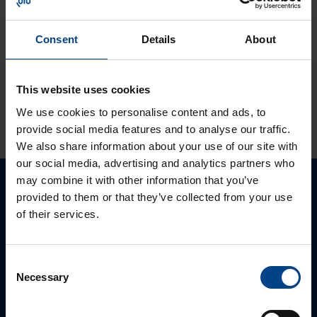
Solcon-Igel
tuotteet jo lähes
30 vuotta
Consent
Details
About
tuotevalikoimassamme
This website uses cookies
KATSO LISÄÄ ARTIKKELEITA
We use cookies to personalise content and ads, to
provide social media features and to analyse our traffic.
We also share information about your use of our site with
our social media, advertising and analytics partners who
may combine it with other information that you’ve
Ota yhteyttä!
provided to them or that they’ve collected from your use
of their services.
Autamme mielellämme, jotta löydämme sinulle
parhaan ratkaisun. Otathan yhtettä puhelimitse,
Consent
sähköpostitse tai verkkolomakkeen kautta.
Necessary
Selection