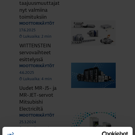
taajuusmuuttajat
nyt valmiina
toimituksiin
MOOTTORIKÄYTÖT
17.6.2025
Lukuaika: 2 min
WITTENSTEIN
servovaihteet
esittelyssä
MOOTTORIKÄYTÖT
4.6.2025
Lukuaika: 4 min
Uudet MR-J5- ja
MR-JET-servot
Mitsubishi
Electriciltä
MOOTTORIKÄYTÖT
25.3.2024
Lukuaika: 3 min