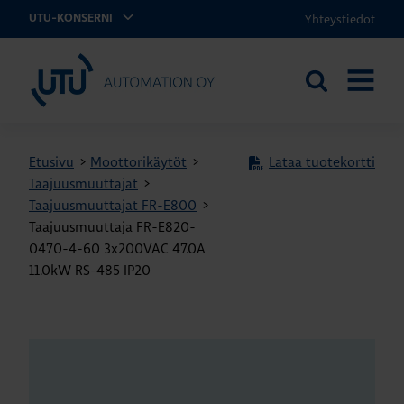
Yhteystiedot
UTU-KONSERNI
UTU Automation
Etsi
AVAA
sivustolta
VALIKK
Etusivu
>
Moottorikäytöt
>
Lataa tuotekortti
Taajuusmuuttajat
>
Taajuusmuuttajat FR-E800
>
Taajuusmuuttaja FR-E820-
0470-4-60 3x200VAC 47.0A
11.0kW RS-485 IP20