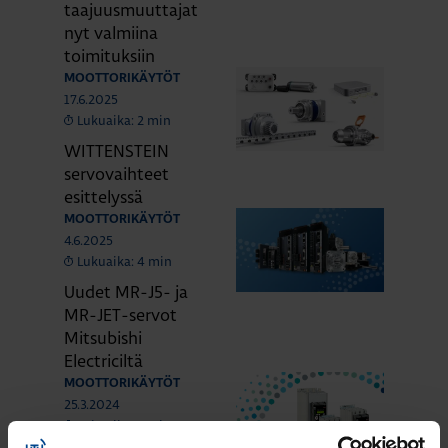
taajuusmuuttajat
nyt valmiina
toimituksiin
MOOTTORIKÄYTÖT
17.6.2025
Lukuaika: 2 min
WITTENSTEIN
servovaihteet
esittelyssä
MOOTTORIKÄYTÖT
4.6.2025
Lukuaika: 4 min
Uudet MR-J5- ja
MR-JET-servot
Mitsubishi
Electriciltä
MOOTTORIKÄYTÖT
25.3.2024
Lukuaika: 3 min