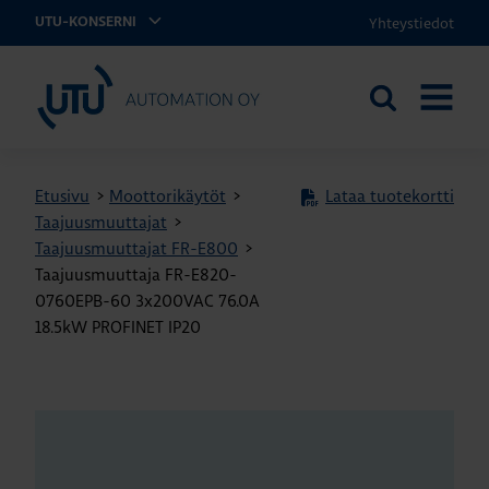
Yhteystiedot
UTU-KONSERNI
UTU Automation
Etsi
AVAA
sivustolta
VALIKK
Etusivu
>
Moottorikäytöt
>
Lataa tuotekortti
Taajuusmuuttajat
>
Taajuusmuuttajat FR-E800
>
Taajuusmuuttaja FR-E820-
0760EPB-60 3x200VAC 76.0A
18.5kW PROFINET IP20