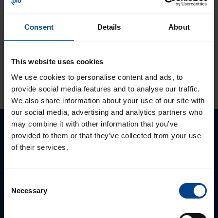
Solcon-Igel
tuotteet jo lähes
30 vuotta
Consent
Details
About
tuotevalikoimassamme
This website uses cookies
KATSO LISÄÄ ARTIKKELEITA
We use cookies to personalise content and ads, to
provide social media features and to analyse our traffic.
We also share information about your use of our site with
our social media, advertising and analytics partners who
may combine it with other information that you’ve
Ota yhteyttä!
provided to them or that they’ve collected from your use
of their services.
Autamme mielellämme, jotta löydämme sinulle
parhaan ratkaisun. Otathan yhtettä puhelimitse,
Consent
sähköpostitse tai verkkolomakkeen kautta.
Necessary
Selection