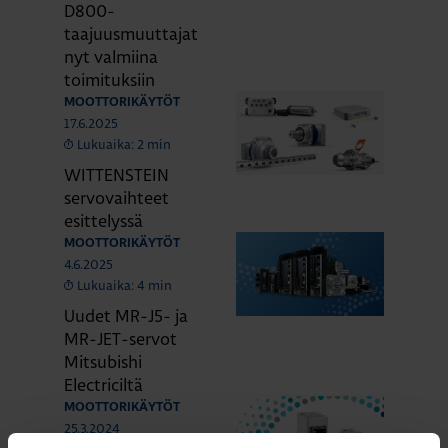
D800-
taajuusmuuttajat
nyt valmiina
toimituksiin
MOOTTORIKÄYTÖT
17.6.2025
Lukuaika: 2 min
WITTENSTEIN
servovaihteet
esittelyssä
MOOTTORIKÄYTÖT
4.6.2025
Lukuaika: 4 min
Uudet MR-J5- ja
MR-JET-servot
Mitsubishi
Electriciltä
MOOTTORIKÄYTÖT
25.3.2024