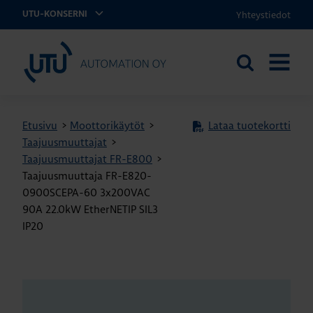
Yhteystiedot
UTU-KONSERNI
UTU Automation
Etsi
AVAA
sivustolta
VALIKK
Etusivu
>
Moottorikäytöt
>
Lataa tuotekortti
Taajuusmuuttajat
>
Taajuusmuuttajat FR-E800
>
Taajuusmuuttaja FR-E820-
0900SCEPA-60 3x200VAC
90A 22.0kW EtherNETIP SIL3
IP20