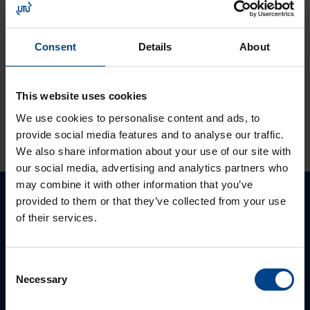
Lukuaika: 3 min
Solcon-Igel
tuotteet jo lähes
Consent
Details
About
30 vuotta
tuotevalikoimassamme
This website uses cookies
We use cookies to personalise content and ads, to
KATSO LISÄÄ ARTIKKELEITA
provide social media features and to analyse our traffic.
We also share information about your use of our site with
our social media, advertising and analytics partners who
may combine it with other information that you’ve
provided to them or that they’ve collected from your use
Ota yhteyttä!
of their services.
Autamme mielellämme, jotta löydämme sinulle
parhaan ratkaisun. Otathan yhtettä puhelimitse,
Consent
sähköpostitse tai verkkolomakkeen kautta.
Necessary
Selection