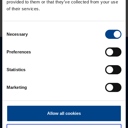
provided to them or that they’ve collected from your use
of their services.
KATSO LISÄÄ ARTIKKELEITA
Consent
Necessary
Selection
Preferences
Ota yhteyttä!
Autamme mielellämme, jotta löydämme sinulle
Statistics
parhaan ratkaisun. Otathan yhtettä puhelimitse,
sähköpostitse tai verkkolomakkeen kautta.
Marketing
Allow all cookies