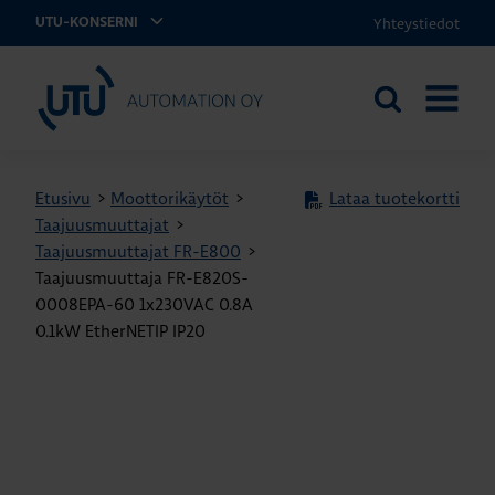
Yhteystiedot
UTU-KONSERNI
UTU Automation
Etsi
AVAA
sivustolta
VALIKK
Etusivu
>
Moottorikäytöt
>
Lataa tuotekortti
Taajuusmuuttajat
>
Taajuusmuuttajat FR-E800
>
Taajuusmuuttaja FR-E820S-
0008EPA-60 1x230VAC 0.8A
0.1kW EtherNETIP IP20