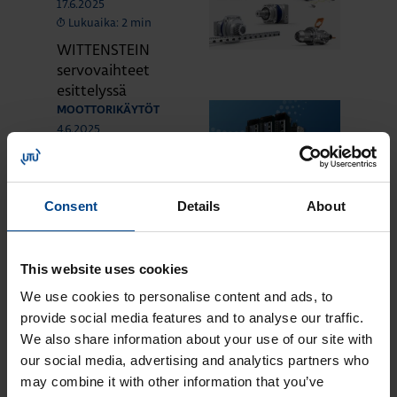
17.6.2025
Lukuaika: 2 min
WITTENSTEIN
servovaihteet
esittelyssä
MOOTTORIKÄYTÖT
4.6.2025
Lukuaika: 4 min
Uudet MR-J5- ja
MR-JET-servot
Consent
Details
About
Mitsubishi
Electriciltä
MOOTTORIKÄYTÖT
This website uses cookies
25.3.2024
Lukuaika: 3 min
We use cookies to personalise content and ads, to
provide social media features and to analyse our traffic.
Solcon-Igel
tuotteet jo lähes
We also share information about your use of our site with
30 vuotta
our social media, advertising and analytics partners who
tuotevalikoimassamme
may combine it with other information that you’ve