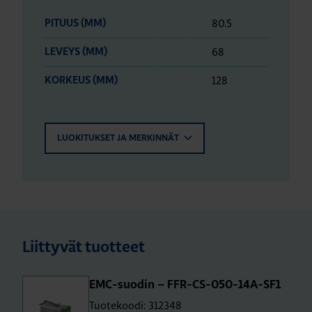
80.5
PITUUS (MM)
68
LEVEYS (MM)
128
KORKEUS (MM)
LUOKITUKSET JA MERKINNÄT
Liittyvät tuotteet
EMC-suo­din – FFR-CS-050-14A-SF1
Tuotekoodi: 312348