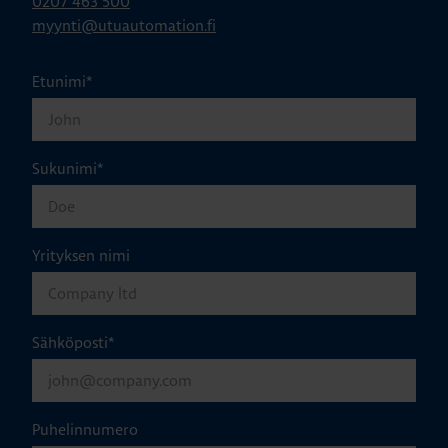
0207 463 500
myynti@utuautomation.fi
Etunimi
*
Sukunimi
*
Yrityksen nimi
Sähköposti
*
Puhelinnumero