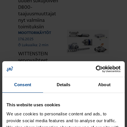
uuden sukupolven
D800-
taajuusmuuttajat
nyt valmiina
toimituksiin
MOOTTORIKÄYTÖT
17.6.2025
Lukuaika: 2 min
WITTENSTEIN
servovaihteet
esittelyssä
MOOTTORIKÄYTÖT
4.6.2025
Consent
Details
About
Lukuaika: 4 min
Uudet MR-J5- ja
MR-JET-servot
This website uses cookies
Mitsubishi
Electriciltä
We use cookies to personalise content and ads, to
MOOTTORIKÄYTÖT
provide social media features and to analyse our traffic.
25.3.2024