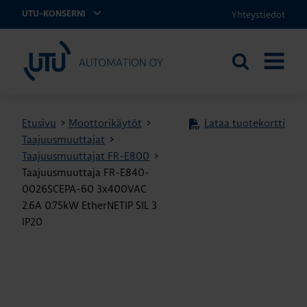
Yhteystiedot
UTU-KONSERNI
UTU Automation
Etsi
AVAA
sivustolta
VALIKK
Etusivu
>
Moottorikäytöt
>
Lataa tuotekortti
Taajuusmuuttajat
>
Taajuusmuuttajat FR-E800
>
Taajuusmuuttaja FR-E840-
0026SCEPA-60 3x400VAC
2.6A 0.75kW EtherNETIP SIL 3
IP20