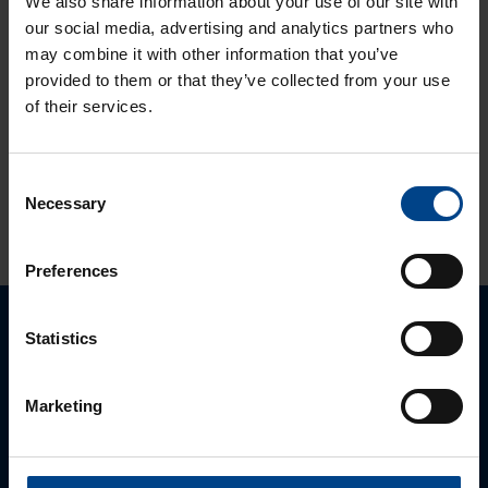
We also share information about your use of our site with
Lukuaika: 3 min
our social media, advertising and analytics partners who
Solcon-Igel
may combine it with other information that you’ve
tuotteet jo lähes
provided to them or that they’ve collected from your use
30 vuotta
of their services.
tuotevalikoimassamme
Consent
Necessary
Selection
KATSO LISÄÄ ARTIKKELEITA
Preferences
Statistics
Ota yhteyttä!
Autamme mielellämme, jotta löydämme sinulle
Marketing
parhaan ratkaisun. Otathan yhtettä puhelimitse,
sähköpostitse tai verkkolomakkeen kautta.