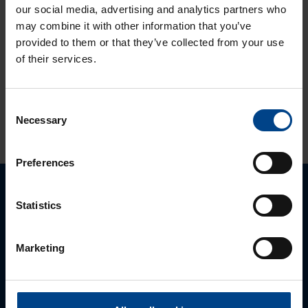
our social media, advertising and analytics partners who
Solcon-Igel
may combine it with other information that you’ve
tuotteet jo lähes
provided to them or that they’ve collected from your use
30 vuotta
of their services.
tuotevalikoimassamme
Consent
KATSO LISÄÄ ARTIKKELEITA
Necessary
Selection
Preferences
Ota yhteyttä!
Statistics
Autamme mielellämme, jotta löydämme sinulle
Marketing
parhaan ratkaisun. Otathan yhtettä puhelimitse,
sähköpostitse tai verkkolomakkeen kautta.