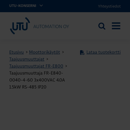
Yhteystiedot
UTU-KONSERNI
UTU Automation
Etsi
AVAA
sivustolta
VALIKK
Etusivu
>
Moottorikäytöt
>
Lataa tuotekortti
Taajuusmuuttajat
>
Taajuusmuuttajat FR-E800
>
Taajuusmuuttaja FR-E840-
0040-4-60 3x400VAC 4.0A
1.5kW RS-485 IP20