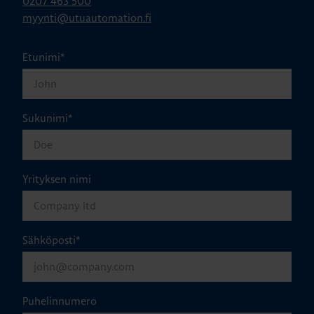
0207 463 500
myynti@utuautomation.fi
Etunimi
*
Sukunimi
*
Yrityksen nimi
Sähköposti
*
Puhelinnumero