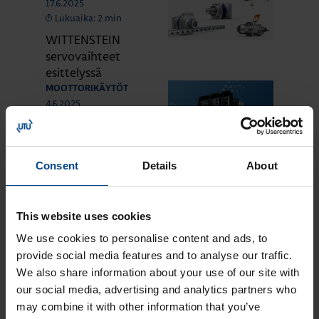
17.6.2025
Lukuaika: 2 min
WITTENSTEIN
servovaihteet
esittelyssä
MOOTTORIKÄYTÖT
4.6.2025
Lukuaika: 4 min
Uudet MR-J5- ja
MR-JET-servot
Consent
Details
About
Mitsubishi
Electriciltä
MOOTTORIKÄYTÖT
This website uses cookies
25.3.2024
Lukuaika: 3 min
We use cookies to personalise content and ads, to
provide social media features and to analyse our traffic.
Solcon-Igel
tuotteet jo lähes
We also share information about your use of our site with
30 vuotta
our social media, advertising and analytics partners who
tuotevalikoimassamme
may combine it with other information that you’ve