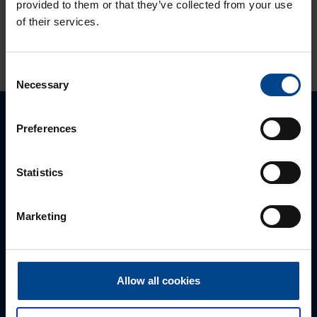
provided to them or that they’ve collected from your use
of their services.
KATSO LISÄÄ ARTIKKELEITA
Consent
Necessary
Selection
Preferences
Ota yhteyttä!
Autamme mielellämme, jotta löydämme sinulle
Statistics
parhaan ratkaisun. Otathan yhtettä puhelimitse,
sähköpostitse tai verkkolomakkeen kautta.
Marketing
Allow all cookies