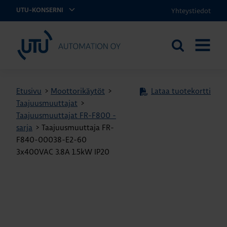
Yhteystiedot
UTU-KONSERNI
UTU Automation
Etsi
AVAA
sivustolta
VALIKK
Etusivu
>
Moottorikäytöt
>
Lataa tuotekortti
Taajuusmuuttajat
>
Taajuusmuuttajat FR-F800 -
sarja
>
Taajuusmuuttaja FR-
F840-00038-E2-60
3x400VAC 3.8A 1.5kW IP20