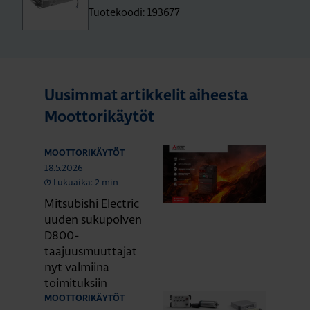
Tuotekoodi: 193677
Uusimmat artikkelit aiheesta
Moottorikäytöt
MOOTTORIKÄYTÖT
18.5.2026
Lukuaika: 2 min
Mitsubishi Electric
uuden sukupolven
D800-
taajuusmuuttajat
nyt valmiina
toimituksiin
MOOTTORIKÄYTÖT