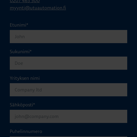
0207 463 500
myynti@utuautomation.fi
Etunimi
*
Sukunimi
*
Yrityksen nimi
Sähköposti
*
Puhelinnumero