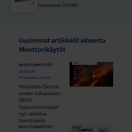
Tuotekoodi: 193680
Uusimmat artikkelit aiheesta
Moottorikäytöt
MOOTTORIKÄYTÖT
18.5.2026
Lukuaika: 2 min
Mitsubishi Electric
uuden sukupolven
D800-
taajuusmuuttajat
nyt valmiina
toimituksiin
MOOTTORIKÄYTÖT