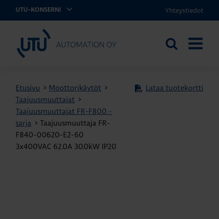
Yhteystiedot
UTU-KONSERNI
UTU Automation
Etsi
AVAA
sivustolta
VALIKK
Etusivu
>
Moottorikäytöt
>
Lataa tuotekortti
Taajuusmuuttajat
>
Taajuusmuuttajat FR-F800 -
sarja
>
Taajuusmuuttaja FR-
F840-00620-E2-60
3x400VAC 62.0A 30.0kW IP20