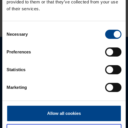
provided to them or that they’ve collected from your use
of their services.
KATSO LISÄÄ ARTIKKELEITA
Consent
Necessary
Selection
Preferences
Ota yhteyttä!
Autamme mielellämme, jotta löydämme sinulle
Statistics
parhaan ratkaisun. Otathan yhtettä puhelimitse,
sähköpostitse tai verkkolomakkeen kautta.
Marketing
Allow all cookies