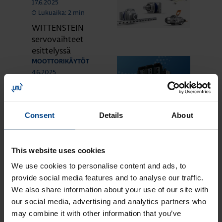
17.6.2025
Lukuaika: 2 min
WITTENSTEIN
servovaihteet
esittelyssä
MOOTTORIKÄYTÖT
4.6.2025
Lukuaika: 4 min
Uudet MR-J5- ja
MR-JET-servot
Consent
Details
About
Mitsubishi
Electriciltä
MOOTTORIKÄYTÖT
This website uses cookies
25.3.2024
Lukuaika: 3 min
We use cookies to personalise content and ads, to
provide social media features and to analyse our traffic.
Solcon-Igel
tuotteet jo lähes
We also share information about your use of our site with
30 vuotta
our social media, advertising and analytics partners who
tuotevalikoimassamme
may combine it with other information that you’ve