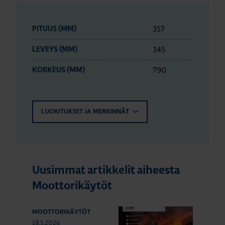
357
PITUUS (MM)
345
LEVEYS (MM)
790
KORKEUS (MM)
LUOKITUKSET JA MERKINNÄT
Uusimmat artikkelit aiheesta
Moottorikäytöt
MOOTTORIKÄYTÖT
18.5.2026