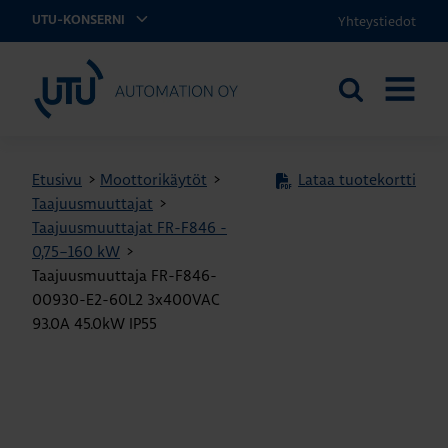
Yhteystiedot
UTU-KONSERNI
UTU Automation
Etsi
AVAA
sivustolta
VALIKK
Etusivu
>
Moottorikäytöt
>
Lataa tuotekortti
Taajuusmuuttajat
>
Taajuusmuuttajat FR-F846 -
0,75–160 kW
>
Taajuusmuuttaja FR-F846-
00930-E2-60L2 3x400VAC
93.0A 45.0kW IP55