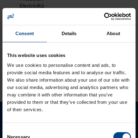
Electriciltä
MOOTTORIKÄYTÖT
25.3.2024
Lukuaika: 3 min
Consent
Details
About
Solcon-Igel
tuotteet jo lähes
30 vuotta
This website uses cookies
tuotevalikoimassamme
We use cookies to personalise content and ads, to
provide social media features and to analyse our traffic.
We also share information about your use of our site with
KATSO LISÄÄ ARTIKKELEITA
our social media, advertising and analytics partners who
may combine it with other information that you’ve
provided to them or that they’ve collected from your use
of their services.
Ota yhteyttä!
Consent
Autamme mielellämme, jotta löydämme sinulle
Necessary