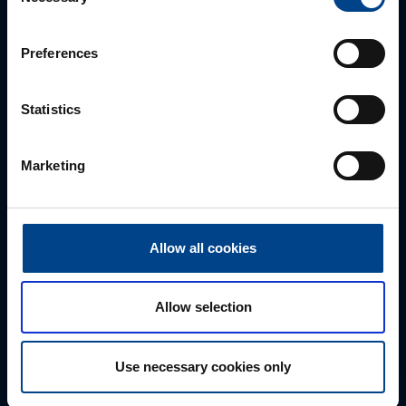
Selection
parhaan ratkaisun. Otathan yhtettä puhelimitse,
sähköpostitse tai verkkolomakkeen kautta.
Preferences
Statistics
Marketing
Allow all cookies
Tekninen tuki
0207 463 515
Allow selection
tuki@utuautomation.fi
Use necessary cookies only