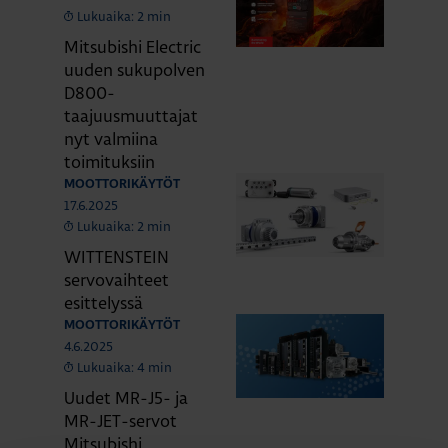
Lukuaika: 2 min
Mitsubishi Electric
uuden sukupolven
D800-
taajuusmuuttajat
nyt valmiina
toimituksiin
MOOTTORIKÄYTÖT
17.6.2025
Lukuaika: 2 min
WITTENSTEIN
servovaihteet
esittelyssä
MOOTTORIKÄYTÖT
4.6.2025
Lukuaika: 4 min
Uudet MR-J5- ja
MR-JET-servot
Mitsubishi