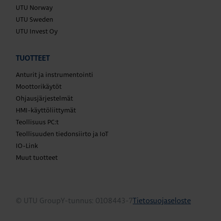
UTU Norway
UTU Sweden
UTU Invest Oy
TUOTTEET
Anturit ja instrumentointi
Moottorikäytöt
Ohjausjärjestelmät
HMI-käyttöliittymät
Teollisuus PC:t
Teollisuuden tiedonsiirto ja IoT
IO-Link
Muut tuotteet
© UTU Group
Y-tunnus: 0108443-7
Tietosuojaseloste