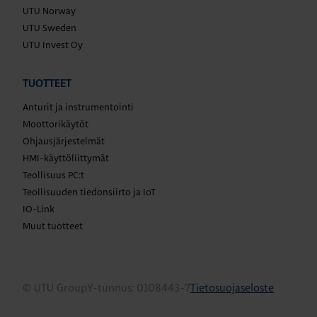
UTU Norway
UTU Sweden
UTU Invest Oy
TUOTTEET
Anturit ja instrumentointi
Moottorikäytöt
Ohjausjärjestelmät
HMI-käyttöliittymät
Teollisuus PC:t
Teollisuuden tiedonsiirto ja IoT
IO-Link
Muut tuotteet
© UTU Group
Y-tunnus: 0108443-7
Tietosuojaseloste