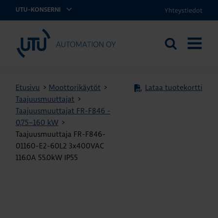
Yhteystiedot
UTU-KONSERNI
UTU Automation
Etsi
AVAA
sivustolta
VALIKK
Etusivu
>
Moottorikäytöt
>
Lataa tuotekortti
Taajuusmuuttajat
>
Taajuusmuuttajat FR-F846 -
0,75–160 kW
>
Taajuusmuuttaja FR-F846-
01160-E2-60L2 3x400VAC
116.0A 55.0kW IP55