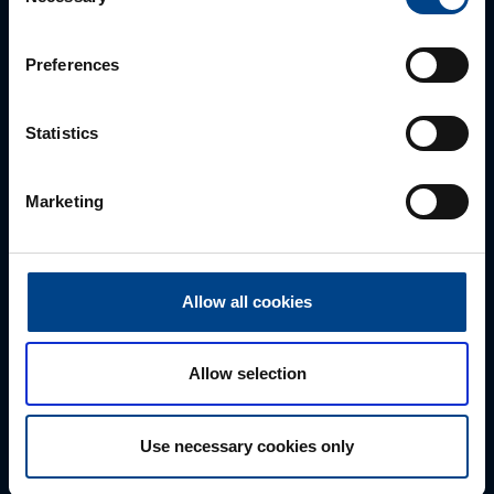
Selection
parhaan ratkaisun. Otathan yhtettä puhelimitse,
sähköpostitse tai verkkolomakkeen kautta.
Preferences
Statistics
Marketing
Allow all cookies
Tekninen tuki
0207 463 515
Allow selection
tuki@utuautomation.fi
Use necessary cookies only