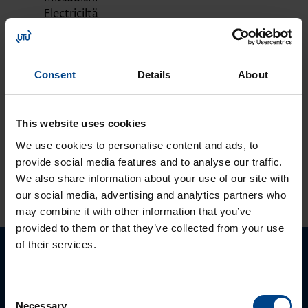
Electriciltä
MOOTTORIKÄYTÖT
25.3.2024
Lukuaika: 3 min
Consent
Details
About
Solcon-Igel
tuotteet jo lähes
30 vuotta
This website uses cookies
tuotevalikoimassamme
We use cookies to personalise content and ads, to
provide social media features and to analyse our traffic.
We also share information about your use of our site with
KATSO LISÄÄ ARTIKKELEITA
our social media, advertising and analytics partners who
may combine it with other information that you’ve
provided to them or that they’ve collected from your use
of their services.
Ota yhteyttä!
Consent
Autamme mielellämme, jotta löydämme sinulle
Necessary