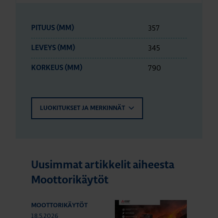
357
PITUUS (MM)
345
LEVEYS (MM)
790
KORKEUS (MM)
LUOKITUKSET JA MERKINNÄT
Uusimmat artikkelit aiheesta
Moottorikäytöt
MOOTTORIKÄYTÖT
18.5.2026