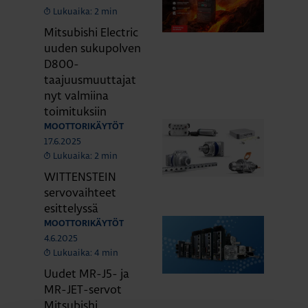
Lukuaika: 2 min
Mitsubishi Electric
uuden sukupolven
D800-
taajuusmuuttajat
nyt valmiina
toimituksiin
MOOTTORIKÄYTÖT
17.6.2025
Lukuaika: 2 min
WITTENSTEIN
servovaihteet
esittelyssä
MOOTTORIKÄYTÖT
4.6.2025
Lukuaika: 4 min
Uudet MR-J5- ja
MR-JET-servot
Mitsubishi