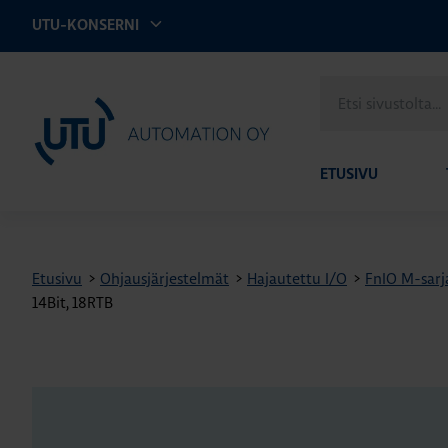
UTU-KONSERNI
Etsi
UTU Automation
sivustolta
ETUSIVU
Etusivu
>
Ohjausjärjestelmät
>
Hajautettu I/O
>
FnIO M-sarja
14Bit, 18RTB