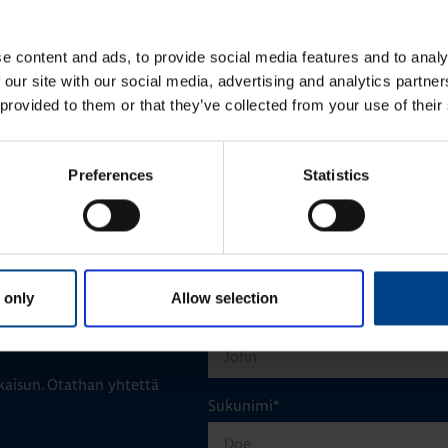
ectricin ohjelmoitavien
Mitsubishi Electricin ohjelmoitavien
onvertointi uusimpiin
logiikoiden konvertointi uusimpiin
sarjoihin
e content and ads, to provide social media features and to analy
 our site with our social media, advertising and analytics partn
 provided to them or that they’ve collected from your use of their
KATSO LISÄÄ ARTIKKELEITA
Preferences
Statistics
 only
Allow selection
Etunimi
*
aisun. Otathan yhtettä
Sukunimi
*