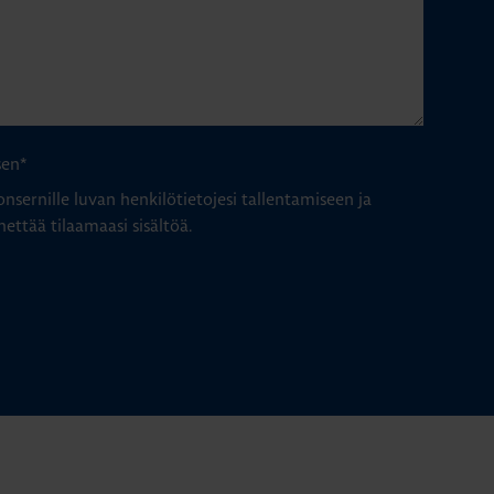
sen
*
nsernille luvan henkilötietojesi tallentamiseen ja
hettää tilaamaasi sisältöä.