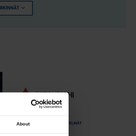
ERKINNÄT
MOOTTORIKÄYTÖT
OHJAUSJÄRJESTELMÄT
About
12.9.2023
|
Lukuaika: 1 min