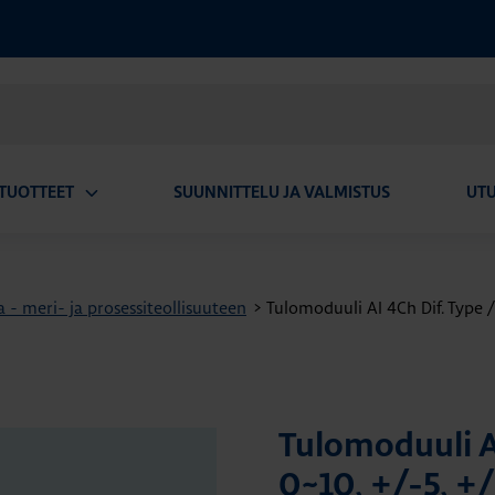
TUOTTEET
SUUNNITTELU JA VALMISTUS
UT
Avaa
alavalikko
 - meri- ja prosessiteollisuuteen
>
Tulomoduuli AI 4Ch Dif. Type /
Tulomoduuli AI
0~10, +/-5, +