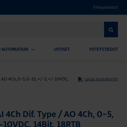
Yhteystiedot
HAE
U AUTOMATION
UUTISET
YHTEYSTIEDOT
Avaa
alavalikko
 AO 4Ch, 0~5, 0~10, +/-5, +/-10VDC,
Lataa tuotekortti
 4Ch Dif. Type / AO 4Ch, 0~5,
/-10VDC, 14Bit, 18RTB