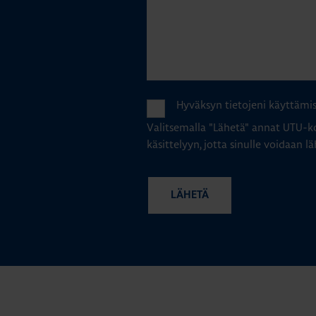
Hyväksyn tietojeni käyttämi
Valitsemalla "Lähetä" annat UTU-ko
käsittelyyn, jotta sinulle voidaan lä