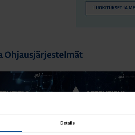
LUOKITUKSET JA M
a Ohjausjärjestelmät
21.11.2025
12.6.2024
ELMÄT
OHJAUSJÄRJESTELMÄT
Details
min
|
Lukuaika: 3 min