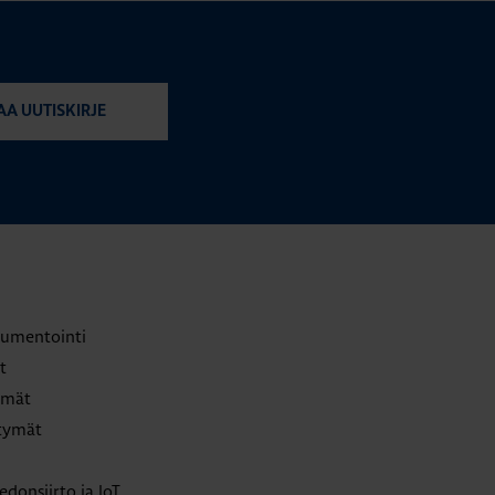
AA UUTISKIRJE
trumentointi
t
lmät
ttymät
edonsiirto ja IoT