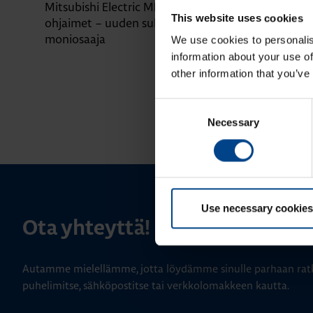
Mitsubishi Electric MELSEC MX-
Mitsubishi El
This website uses cookies
ohjaimet – uuden sukupolven
logiikoiden k
moniosaaja
sarjoihin
We use cookies to personalis
information about your use of
other information that you’ve
Consent
Necessary
Selection
Use necessary cookies
Ota yhteyttä!
Autamme mielellämme, jotta löydämme sinulle parhaan ratk
puhelimitse, sähköpostitse tai verkkolomakkeen kautta.