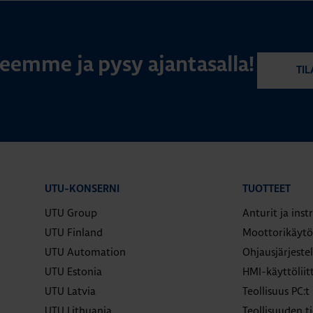
rjeemme ja pysy ajantasalla!
TIL
UTU-KONSERNI
TUOTTEET
UTU Group
Anturit ja ins
UTU Finland
Moottorikäytö
UTU Automation
Ohjausjärjeste
UTU Estonia
HMI-käyttölii
UTU Latvia
Teollisuus PC:t
UTU Lithuania
Teollisuuden ti