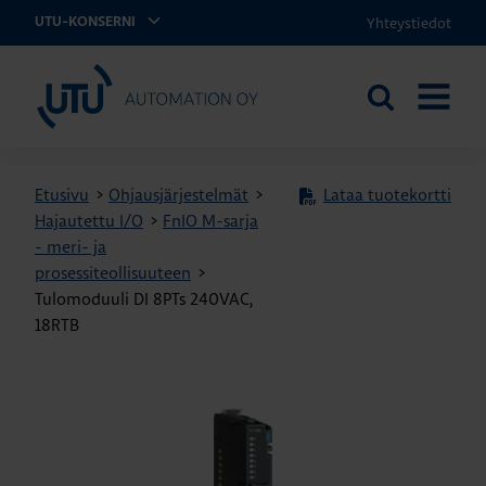
Yhteystiedot
UTU-KONSERNI
UTU Automation
Etsi
AVAA
sivustolta
VALIKK
Etusivu
>
Ohjausjärjestelmät
>
Lataa tuotekortti
Hajautettu I/O
>
FnIO M-sarja
- meri- ja
prosessiteollisuuteen
>
Tulomoduuli DI 8PTs 240VAC,
18RTB