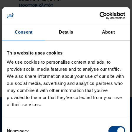
MOOTTORIKÄYTÖT
OHJAUSJÄRJESTELMÄT
12.9.2023
Lukuaika: 1 min
Consent
Details
About
Tutustu ja ota
käyttöön:
MyMitsubishi web-
This website uses cookies
portaali
We use cookies to personalise content and ads, to
provide social media features and to analyse our traffic.
We also share information about your use of our site with
KATSO LISÄÄ ARTIKKELEITA
our social media, advertising and analytics partners who
may combine it with other information that you’ve
provided to them or that they’ve collected from your use
of their services.
Ota yhteyttä!
Consent
Autamme mielellämme, jotta löydämme sinulle
Necessary
Selection