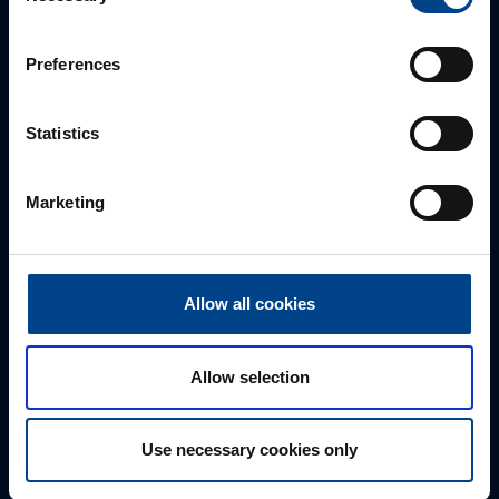
parhaan ratkaisun. Otathan yhtettä puhelimitse,
sähköpostitse tai verkkolomakkeen kautta.
Preferences
Statistics
Marketing
Allow all cookies
Tekninen tuki
0207 463 515
Allow selection
tuki@utuautomation.fi
Use necessary cookies only