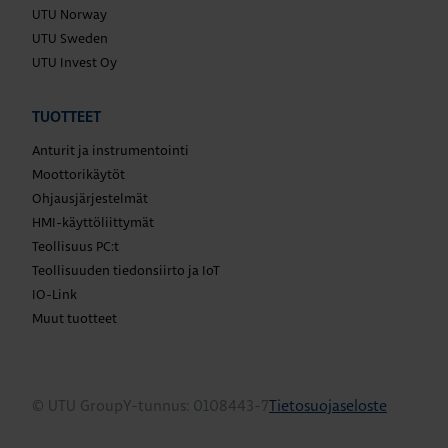
UTU Norway
UTU Sweden
UTU Invest Oy
TUOTTEET
Anturit ja instrumentointi
Moottorikäytöt
Ohjausjärjestelmät
HMI-käyttöliittymät
Teollisuus PC:t
Teollisuuden tiedonsiirto ja IoT
IO-Link
Muut tuotteet
© UTU Group
Y-tunnus: 0108443-7
Tietosuojaseloste