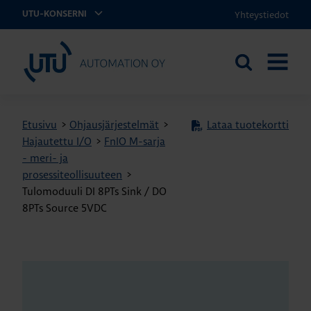
Yhteystiedot
UTU-KONSERNI
UTU Automation
Etsi
AVAA
sivustolta
VALIKK
Etusivu
>
Ohjausjärjestelmät
>
Lataa tuotekortti
Hajautettu I/O
>
FnIO M-sarja
- meri- ja
prosessiteollisuuteen
>
Tulomoduuli DI 8PTs Sink / DO
8PTs Source 5VDC