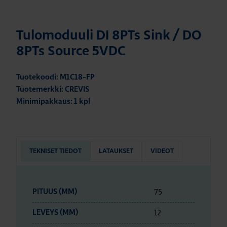
Tulomoduuli DI 8PTs Sink / DO
8PTs Source 5VDC
Tuotekoodi: M1C18-FP
Tuotemerkki: CREVIS
Minimipakkaus: 1 kpl
TEKNISET TIEDOT
LATAUKSET
VIDEOT
75
PITUUS (MM)
12
LEVEYS (MM)