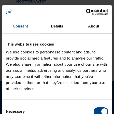
MOOTTORIKÄYTÖT
OHJAUSJÄRJESTELMÄT
12.9.2023
Lukuaika: 1 min
Tutustu ja ota
Consent
Details
About
käyttöön:
MyMitsubishi web-
portaali
This website uses cookies
We use cookies to personalise content and ads, to
provide social media features and to analyse our traffic.
KATSO LISÄÄ ARTIKKELEITA
We also share information about your use of our site with
our social media, advertising and analytics partners who
may combine it with other information that you’ve
provided to them or that they’ve collected from your use
of their services.
Ota yhteyttä!
Consent
Autamme mielellämme, jotta löydämme sinulle
Necessary
Selection
parhaan ratkaisun. Otathan yhtettä puhelimitse,