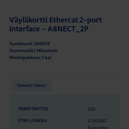
Väyläkortti Ethercat 2-port
Interface – A8NECT_2P
Tuotekoodi: 284809
Tuotemerkki: Mitsubishi
Minimipakkaus: 1 kpl
TEKNISET TIEDOT
0.01
PAINO (NETTO)
EC001857
ETIM-LUOKKA
Taajuusmu