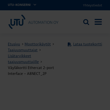
Yhteystiedot
UTU-KONSERNI
UTU Automation
Etsi
AVAA
sivustolta
VALIKK
Etusivu
>
Moottorikäytöt
>
Lataa tuotekortti
Taajuusmuuttajat
>
Lisätarvikkeet
taajuusmuuttajille
>
Väyläkortti Ethercat 2-port
Interface – A8NECT_2P