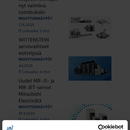
nyt valmiina
toimituksiin
MOOTTORIKÄYTÖT
17.6.2025
Lukuaika: 2 min
WITTENSTEIN
servovaihteet
esittelyssä
MOOTTORIKÄYTÖT
4.6.2025
Lukuaika: 4 min
Uudet MR-J5- ja
MR-JET-servot
Mitsubishi
Electriciltä
MOOTTORIKÄYTÖT
25.3.2024
Lukuaika: 3 min
Solcon-Igel