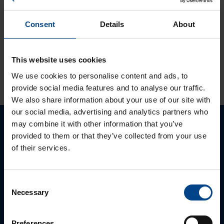
tuotteet jo lähes
30 vuotta
Consent
Details
About
tuotevalikoimassamme
This website uses cookies
KATSO LISÄÄ ARTIKKELEITA
We use cookies to personalise content and ads, to
provide social media features and to analyse our traffic.
We also share information about your use of our site with
our social media, advertising and analytics partners who
may combine it with other information that you’ve
Ota yhteyttä!
provided to them or that they’ve collected from your use
of their services.
Autamme mielellämme, jotta löydämme sinulle
parhaan ratkaisun. Otathan yhtettä puhelimitse,
sähköpostitse tai verkkolomakkeen kautta.
Consent
Necessary
Selection
Preferences