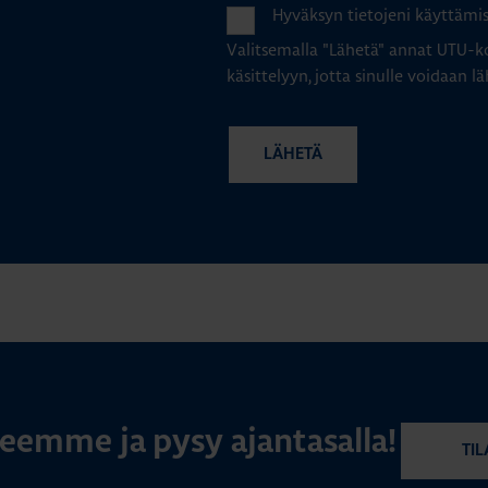
Hyväksyn tietojeni käyttämi
Valitsemalla "Lähetä" annat UTU-ko
käsittelyyn, jotta sinulle voidaan lä
rjeemme ja pysy ajantasalla!
TIL