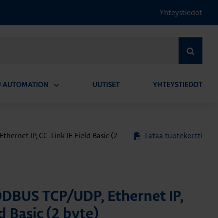
Yhteystiedot
HAE
U AUTOMATION
UUTISET
YHTEYSTIEDOT
Avaa
alavalikko
ernet IP, CC-Link IE Field Basic (2
Lataa tuotekortti
DBUS TCP/UDP, Ethernet IP,
d Basic (2 byte)