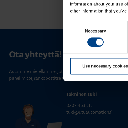
information about your use of
other information that you’ve
Consent
Necessary
Selection
Ota yhteyttä!
Use necessary cookies
Autamme mielellämme, jotta löydämme sinulle parhaan ratk
puhelimitse, sähköpostitse tai verkkolomakkeen kautta.
Tekninen tuki
0207 463 515
tuki@utuautomation.fi