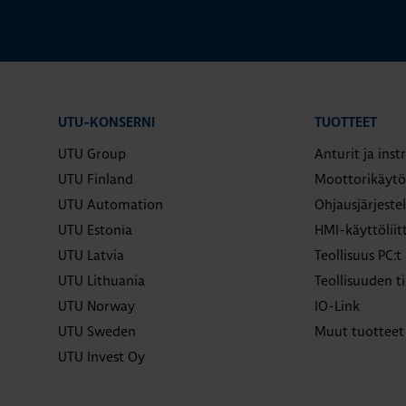
UTU-KONSERNI
TUOTTEET
UTU Group
Anturit ja ins
UTU Finland
Moottorikäytö
UTU Automation
Ohjausjärjeste
UTU Estonia
HMI-käyttölii
UTU Latvia
Teollisuus PC:t
UTU Lithuania
Teollisuuden ti
UTU Norway
IO-Link
UTU Sweden
Muut tuotteet
UTU Invest Oy