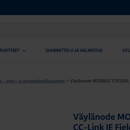
TUOTTEET
SUUNNITTELU JA VALMISTUS
UT
Avaa
alavalikko
 - meri- ja prosessiteollisuuteen
>
Väylänode MODBUS TCP/UDP, Eth
Väylänode MO
CC-Link IE Fiel