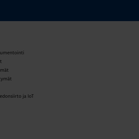
trumentointi
t
lmät
ttymät
edonsiirto ja IoT