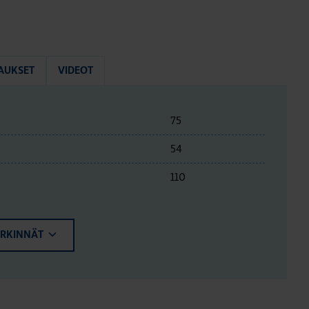
AUKSET
VIDEOT
75
54
110
ERKINNÄT