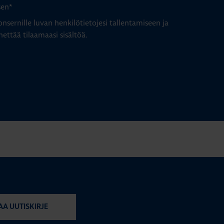
sen
*
nsernille luvan henkilötietojesi tallentamiseen ja
hettää tilaamaasi sisältöä.
AA UUTISKIRJE