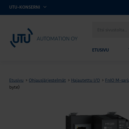
UTU-KONSERNI
Etsi
UTU Automation
sivustolta
ETUSIVU
Etusivu
>
Ohjausjärjestelmät
>
Hajautettu I/O
>
FnIO M-sarja
byte)