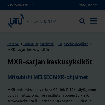
Yhteystiedot
UTU-KONSERNI
UTU Automation
Etsi
AVAA
sivustolta
VALIKK
Etusivu
>
Ohjausjärjestelmät
>
Järjestelmälogiikat
>
MXR-sarjan keskusyksiköt
MXR-sar­jan kes­kusyk­si­köt
Mitsubishi MELSEC MXR-ohjaimet
MXR-ohjaimissa on vakiona CC Link IE TSN-väylä johon
voidaan liittää ohjaimen mallista riippuen 16 – 256
servovahvistinta liikkeenohjausta varten. 128 akselin