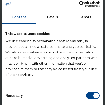
Consent
Details
About
ARTIKKELIT
This website uses cookies
OHJAUSJÄRJESTELMÄT
12.6.2026
We use cookies to personalise content and ads, to
Lukuaika: 4 min
provide social media features and to analyse our traffic.
Mitsubishi Electric
We also share information about your use of our site with
MELSEC MX-ohjaimet –
our social media, advertising and analytics partners who
uuden sukupolven
may combine it with other information that you’ve
moniosaaja
provided to them or that they’ve collected from your use
of their services.
OHJAUSJÄRJESTELMÄT
21.11.2025
Lukuaika: 5 min
Consent
Necessary
Selection
Mitsubishi Electricin
ohjelmoitavien