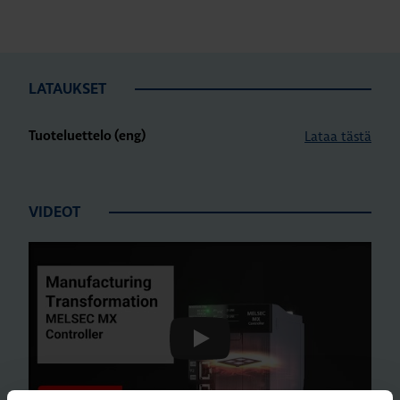
LATAUKSET
Lataa tästä
Tuoteluettelo (eng)
VIDEOT
Play