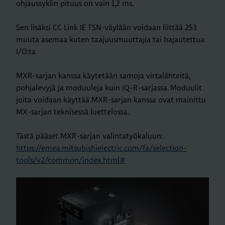
ohjaussyklin pituus on vain 1,2 ms.
Sen lisäksi CC Link IE TSN-väylään voidaan liittää 253
muuta asemaa kuten taajuusmuuttajia tai hajautettua
I/O:ta.
MXR-sarjan kanssa käytetään samoja virtalähteitä,
pohjalevyjä ja moduuleja kuin iQ-R-sarjassa. Moduulit
joita voidaan käyttää MXR-sarjan kanssa ovat mainittu
MX-sarjan teknisessä luettelossa.
Tästä pääset MXR-sarjan valintatyökaluun:
https://emea.mitsubishielectric.com/fa/selection-
tools/v2/common/index.html#