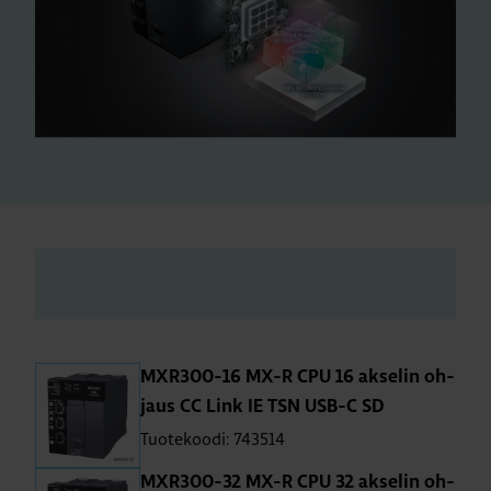
MXR300-16 MX-R CPU 16 ak­se­lin oh­
jaus CC Link IE TSN USB-C SD
Tuotekoodi: 743514
MXR300-32 MX-R CPU 32 ak­se­lin oh­