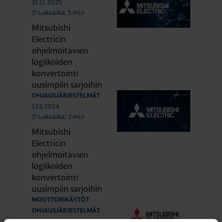
21.11.2025
Lukuaika: 5 min
Mitsubishi
Electricin
ohjelmoitavien
logiikoiden
konvertointi
uusimpiin sarjoihin
OHJAUSJÄRJESTELMÄT
12.6.2024
Lukuaika: 3 min
Mitsubishi
Electricin
ohjelmoitavien
logiikoiden
konvertointi
uusimpiin sarjoihin
MOOTTORIKÄYTÖT
OHJAUSJÄRJESTELMÄT
12.9.2023