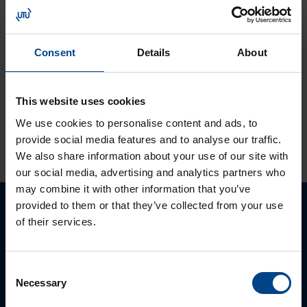
Lukuaika: 1 min
Tutustu ja ota
käyttöön:
Consent
Details
About
MyMitsubishi web-
portaali
This website uses cookies
We use cookies to personalise content and ads, to
KATSO LISÄÄ ARTIKKELEITA
provide social media features and to analyse our traffic.
We also share information about your use of our site with
our social media, advertising and analytics partners who
may combine it with other information that you’ve
provided to them or that they’ve collected from your use
Ota yhteyttä!
of their services.
Autamme mielellämme, jotta löydämme sinulle
Consent
parhaan ratkaisun. Otathan yhtettä puhelimitse,
Necessary
Selection
sähköpostitse tai verkkolomakkeen kautta.