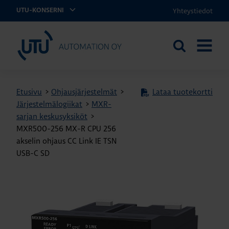
Yhteystiedot
UTU-KONSERNI
UTU Automation
Etsi
AVAA
sivustolta
VALIKK
Etusivu
>
Ohjausjärjestelmät
>
Lataa tuotekortti
Järjestelmälogiikat
>
MXR-
sarjan keskusyksiköt
>
MXR500-256 MX-R CPU 256
akselin ohjaus CC Link IE TSN
USB-C SD