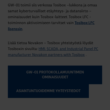
GW-01 toimii siis verkossa Tosibox –lukkona ja omaa
samat kyberturvalliset etäyhteys- ja datansiirto –
ominaisuudet kuin Tosibox-laitteet. Tosibox LFC -
toiminnon aktivoimiseen tarvitset vain
Tosibox LFC
.
lisenssin
Lisää tietoa Novakon – Tosibox yhteistyöstä löydät
Tosiboxin sivuilta:
HMI, SCADA, and Industrial Panel PC
manufacturer Novakon partners with Tosibox
.
GW-01 PROTOKOLLAMUUNTIMEN
OMINAISUUDET
ASIANTUNTIJOIDEMME YHTEYSTIEDOT