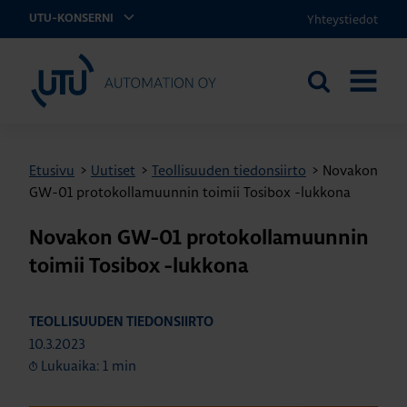
Yhteystiedot
UTU-KONSERNI
UTU Automation
Etsi
AVAA
sivustolta
VALIKK
Etusivu
>
Uutiset
>
Teollisuuden tiedonsiirto
>
Novakon
GW-01 protokollamuunnin toimii Tosibox -lukkona
Novakon GW-01 protokollamuunnin
toimii Tosibox -lukkona
TEOLLISUUDEN TIEDONSIIRTO
10.3.2023
Lukuaika: 1 min