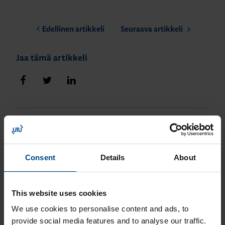
Edellinen artikkeli
Seuraava artikkeli
Jaa tämä artikkeli
Jaa Facebookissa
Jaa Twitterissä
Jaa LinkedInissä
Liittyvät artikkelit
Consent
Details
About
10.7.2026
TEOLLISUUDEN TIEDONSIIRTO
1.
TOSI Platform – Etäyhteyksistä kattavaksi
teollisuusverkoksi
This website uses cookies
We use cookies to personalise content and ads, to
19.11.2025
TEOLLISUUDEN TIEDONSIIRTO
2.
provide social media features and to analyse our traffic.