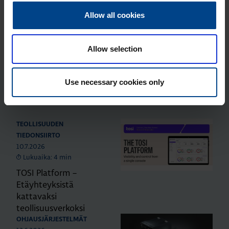
8.3.2024
TEOLLISUUDEN TIEDONSIIRTO
Allow all cookies
7.
Kriittistä informaatiota Tosibox Lukko 100:sta
Allow selection
Use necessary cookies only
Uusimmat artikkelit
TEOLLISUUDEN
TIEDONSIIRTO
10.7.2026
Lukuaika: 4 min
TOSI Platform –
Etäyhteyksistä
kattavaksi
teollisuusverkoksi
OHJAUSJÄRJESTELMÄT