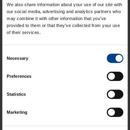
Vitrulan Composites Oy tehosti tuotantoaan
We also share information about your use of our site with
UTU Automationin ratkaisuilla
our social media, advertising and analytics partners who
may combine it with other information that you’ve
13.11.2025
provided to them or that they’ve collected from your use
TEOLLISUUDEN TIEDONSIIRTO
3.
of their services.
Tiedote: Tosibox Avain 100 tuki loppuu 1.1.2026
7.5.2025
TEOLLISUUDEN TIEDONSIIRTO
4.
Consent
TOSIBOX® HUB – Teollisuusverkon keskitetty
Necessary
Selection
hallinta ja nykypäivän vaatimukset
Preferences
5.9.2024
TEOLLISUUDEN TIEDONSIIRTO
5.
Turvallista ja helppoa data-analytiikkaa Beijer
Statistics
Electronics CloudVPN-teknologialla
15.8.2024
Marketing
TEOLLISUUDEN TIEDONSIIRTO
6.
Lukko 150 & 500iA – End of Sales 01.10.2024