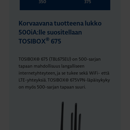
350
375
Korvaavana tuotteena lukko
500iA:lle suositellaan
®
TOSIBOX
675
TOSIBOX® 675 (TBL675EU) on 500-sarjan
tapaan mahdollisuus langalliseen
internetyhteyteen, ja se tukee sekä WiFi- että
LTE-yhteyksiä. TOSIBOX® 675VPN-läpäisykyky
on myös 500-sarjan tapaan suuri.