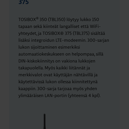
375
®
TOSIBOX
350 (TBL350) löytyy lukko 150
tapaan sekä kiinteät langalliset että WiFi-
yhteydet, ja TOSIBOX® 375 (TBL375) sisältää
lisäksi integroidun LTE-modeemin. 300-sarjan
lukon sijoittaminen esimerkiksi
automaatiokeskukseen on helpompaa, sillä
DIN-kiskokiinnitys on vakiona lukkojen
takapuolella. Myös kaikki liitännät ja
merkkivalot ovat käyttäjän nähtävillä ja
käytettävissä lukon ollessa kiinnitettynä
kaappiin. 300-sarja tarjoaa myös yhden
ylimääräisen LAN-portin (yhteensä 4 kpl).