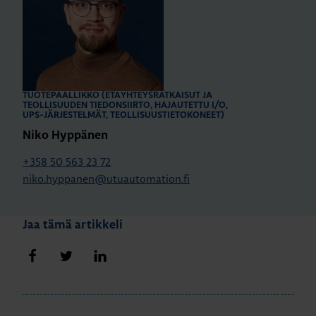
TUOTEPÄÄLLIKKÖ (ETÄYHTEYSRATKAISUT JA
TEOLLISUUDEN TIEDONSIIRTO, HAJAUTETTU I/O,
UPS-JÄRJESTELMÄT, TEOLLISUUSTIETOKONEET)
Niko Hyppänen
+358 50 563 23 72
niko.hyppanen@utuautomation.fi
Jaa tämä artikkeli
Jaa Facebookissa
Jaa Twitterissä
Jaa LinkedInissä