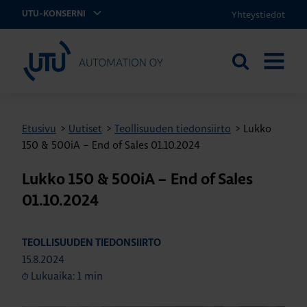
Yhteystiedot
UTU-KONSERNI
UTU Automation
Etsi
AVAA
sivustolta
VALIKK
Etusivu
>
Uutiset
>
Teollisuuden tiedonsiirto
>
Lukko
150 & 500iA – End of Sales 01.10.2024
Lukko 150 & 500iA – End of Sales
01.10.2024
TEOLLISUUDEN TIEDONSIIRTO
15.8.2024
Lukuaika: 1 min