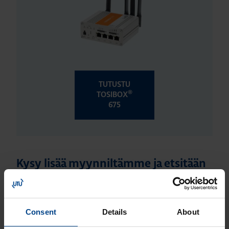
TUTUSTU
®
TOSIBOX
675
Kysy lisää myynniltämme ja etsitään
teille yhdessä sopiva ratkaisu!
Consent
Details
About