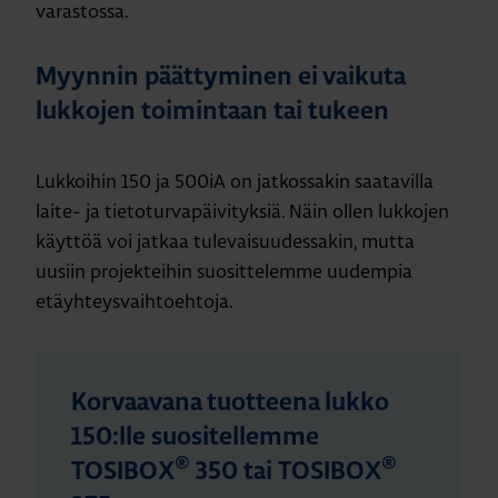
varastossa.
Myynnin päättyminen ei vaikuta
lukkojen toimintaan tai tukeen
Lukkoihin 150 ja 500iA on jatkossakin saatavilla
laite- ja tietoturvapäivityksiä. Näin ollen lukkojen
käyttöä voi jatkaa tulevaisuudessakin, mutta
uusiin projekteihin suosittelemme uudempia
etäyhteysvaihtoehtoja.
Korvaavana tuotteena lukko
150:lle suositellemme
®
®
TOSIBOX
350 tai TOSIBOX