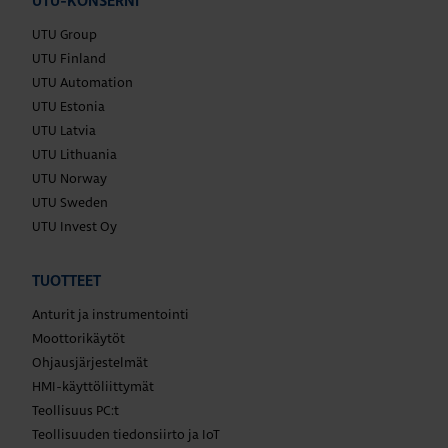
UTU-KONSERNI
UTU Group
UTU Finland
UTU Automation
UTU Estonia
UTU Latvia
UTU Lithuania
UTU Norway
UTU Sweden
UTU Invest Oy
TUOTTEET
Anturit ja instrumentointi
Moottorikäytöt
Ohjausjärjestelmät
HMI-käyttöliittymät
Teollisuus PC:t
Teollisuuden tiedonsiirto ja IoT