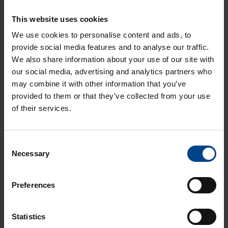
This website uses cookies
We use cookies to personalise content and ads, to
provide social media features and to analyse our traffic.
We also share information about your use of our site with
our social media, advertising and analytics partners who
TUOTEPÄÄLLIKKÖ (ETÄYHTEYSRATKAISUT JA
may combine it with other information that you’ve
TEOLLISUUDEN TIEDONSIIRTO, HAJAUTETTU
I/O, UPS-JÄRJESTELMÄT,
provided to them or that they’ve collected from your use
TEOLLISUUSTIETOKONEET)
of their services.
Niko Hyppänen
+358 50 563 23 72
niko.hyppanen@utuautomation.fi
Consent
Necessary
Selection
Preferences
Statistics