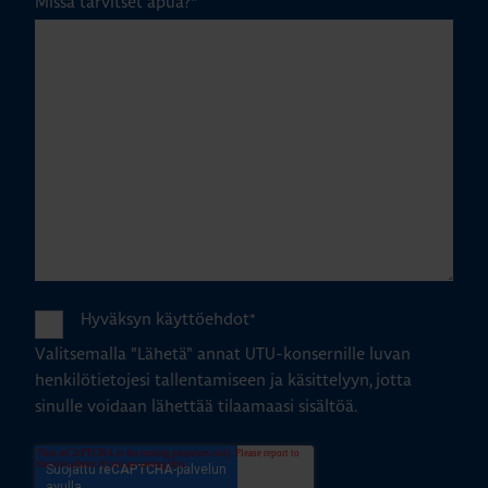
Missä tarvitset apua?
*
Hyväksyn käyttöehdot
*
Valitsemalla "Lähetä" annat UTU-konsernille luvan
henkilötietojesi tallentamiseen ja käsittelyyn, jotta
sinulle voidaan lähettää tilaamaasi sisältöä.