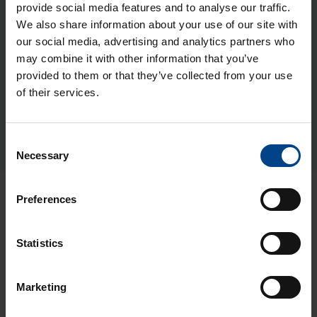
provide social media features and to analyse our traffic.
25kA
We also share information about your use of our site with
Tuotekoodi: HHS064DC
our social media, advertising and analytics partners who
Kuor­man­kyt­kin h3+ p160 4-na­pai­
may combine it with other information that you’ve
provided to them or that they’ve collected from your use
nen 160A ilman suo­ja­re­let­tä pää­kyt­
of their services.
kin­käyt­töön
Tuotekoodi: HCS161AC
Sähkönumero: 3637800
Consent
Necessary
Selection
Preferences
Uusimmat artikkelit aiheesta
Kotelojärjestelmät ja
Statistics
komponentit
Marketing
KOTELOT JA
KOMPONENTIT