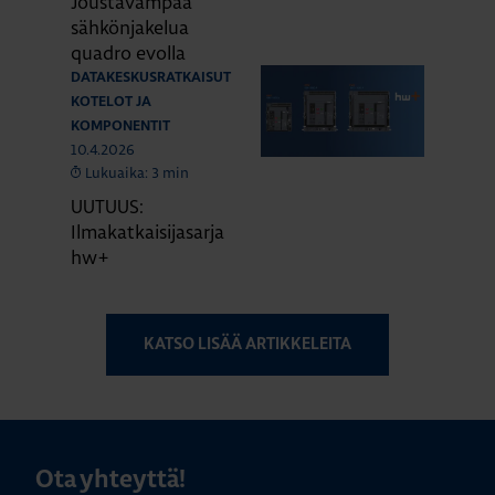
Joustavampaa
sähkönjakelua
quadro evolla
DATAKESKUSRATKAISUT
KOTELOT JA
KOMPONENTIT
10.4.2026
Lukuaika: 3 min
UUTUUS:
Ilmakatkaisijasarja
hw+
KATSO LISÄÄ ARTIKKELEITA
Ota yhteyttä!