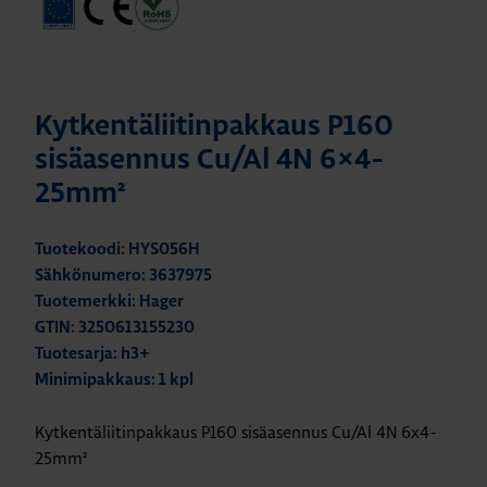
Kytkentäliitinpakkaus P160
sisäasennus Cu/Al 4N 6×4-
25mm²
Tuotekoodi: HYS056H
Sähkönumero: 3637975
Tuotemerkki: Hager
GTIN: 3250613155230
Tuotesarja: h3+
Minimipakkaus: 1 kpl
Kytkentäliitinpakkaus P160 sisäasennus Cu/Al 4N 6x4-
25mm²