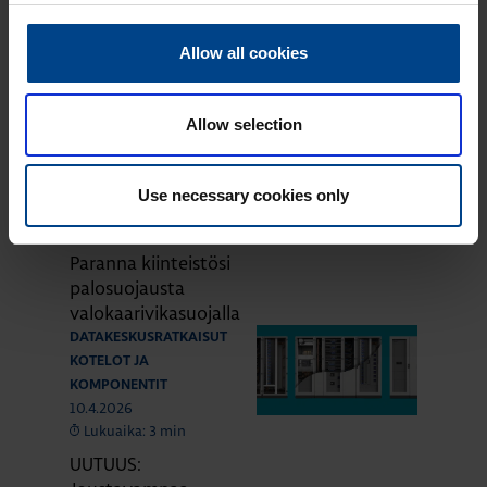
28.4.2026
Lukuaika: 3 min
Allow all cookies
Agardio.manager –
älykäs
energianhallinta
Allow selection
kiinteistöille
KOTELOT JA
KOMPONENTIT
Use necessary cookies only
20.4.2026
Lukuaika: 5 min
Paranna kiinteistösi
palosuojausta
valokaarivikasuojalla
DATAKESKUSRATKAISUT
KOTELOT JA
KOMPONENTIT
10.4.2026
Lukuaika: 3 min
UUTUUS: