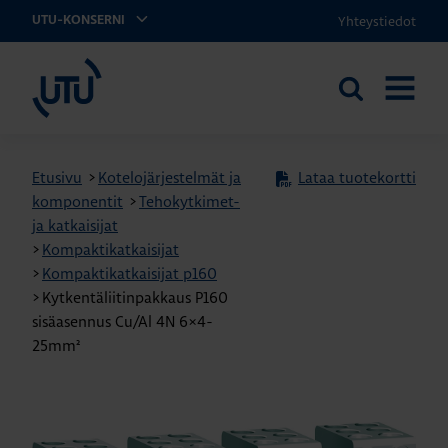
Yhteystiedot
UTU-KONSERNI
UTU
Etsi
AVAA
sivustolta
VALIKK
Etusivu
>
Kotelojärjestelmät ja
Lataa tuotekortti
komponentit
>
Tehokytkimet-
ja katkaisijat
>
Kompaktikatkaisijat
>
Kompaktikatkaisijat p160
>
Kytkentäliitinpakkaus P160
sisäasennus Cu/Al 4N 6×4-
25mm²