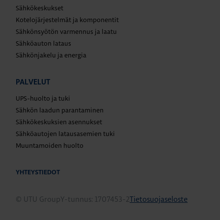
Sähkökeskukset
Kotelojärjestelmät ja komponentit
Sähkönsyötön varmennus ja laatu
Sähköauton lataus
Sähkönjakelu ja energia
PALVELUT
UPS-huolto ja tuki
Sähkön laadun parantaminen
Sähkökeskuksien asennukset
Sähköautojen latausasemien tuki
Muuntamoiden huolto
YHTEYSTIEDOT
© UTU Group
Y-tunnus: 1707453-2
Tietosuojaseloste