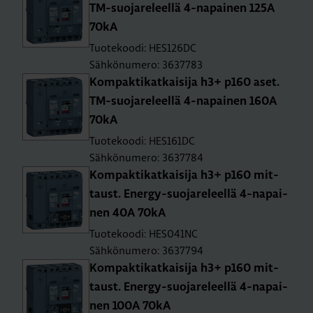
TM-suo­ja­re­leel­lä 4-na­pai­nen 125A
70kA
Tuotekoodi: HES126DC
Sähkönumero: 3637783
Kom­pak­ti­kat­kai­si­ja h3+ p160 aset.
TM-suo­ja­re­leel­lä 4-na­pai­nen 160A
70kA
Tuotekoodi: HES161DC
Sähkönumero: 3637784
Kom­pak­ti­kat­kai­si­ja h3+ p160 mit­
taust. Ener­gy-suo­ja­re­leel­lä 4-na­pai­
nen 40A 70kA
Tuotekoodi: HES041NC
Sähkönumero: 3637794
Kom­pak­ti­kat­kai­si­ja h3+ p160 mit­
taust. Ener­gy-suo­ja­re­leel­lä 4-na­pai­
nen 100A 70kA