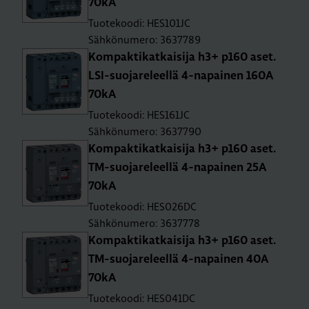
70kA
Tuotekoodi: HES101JC
Sähkönumero: 3637789
Kom­pak­ti­kat­kai­si­ja h3+ p160 aset.
LSI-suo­ja­re­leel­lä 4-na­pai­nen 160A
70kA
Tuotekoodi: HES161JC
Sähkönumero: 3637790
Kom­pak­ti­kat­kai­si­ja h3+ p160 aset.
TM-suo­ja­re­leel­lä 4-na­pai­nen 25A
70kA
Tuotekoodi: HES026DC
Sähkönumero: 3637778
Kom­pak­ti­kat­kai­si­ja h3+ p160 aset.
TM-suo­ja­re­leel­lä 4-na­pai­nen 40A
70kA
Tuotekoodi: HES041DC