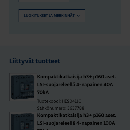
LUOKITUKSET JA MERKINNÄT
Liittyvät tuotteet
Kom­pak­ti­kat­kai­si­ja h3+ p160 aset.
LSI-suo­ja­re­leel­lä 4-na­pai­nen 40A
70kA
Tuotekoodi: HES041JC
Sähkönumero: 3637788
Kom­pak­ti­kat­kai­si­ja h3+ p160 aset.
LSI-suo­ja­re­leel­lä 4-na­pai­nen 100A