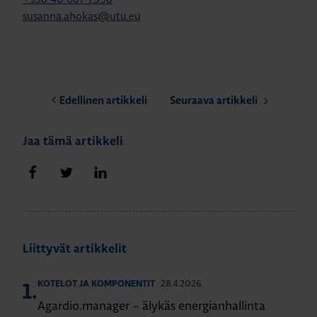
susanna.ahokas@utu.eu
Edellinen artikkeli
Seuraava artikkeli
Jaa tämä artikkeli
Jaa Facebookissa
Jaa Twitterissä
Jaa LinkedInissä
Liittyvät artikkelit
28.4.2026
KOTELOT JA KOMPONENTIT
1.
Agardio.manager – älykäs energianhallinta