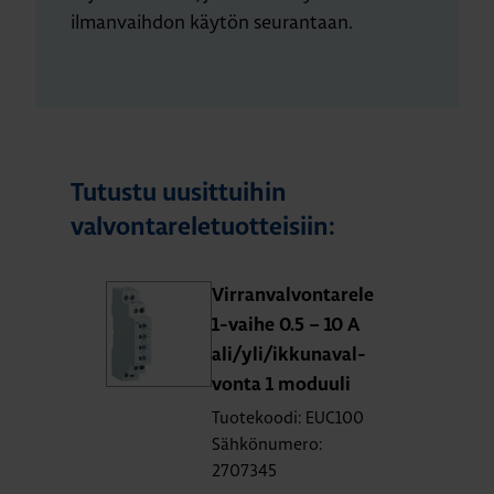
ilmanvaihdon käytön seurantaan.
Tutustu uusittuihin
valvontareletuotteisiin:
Vir­ran­val­von­ta­re­le
1-vai­he 0.5 – 10 A
ali/yli/ik­ku­na­val­
von­ta 1 mo­duu­li
Tuotekoodi: EUC100
Sähkönumero:
2707345