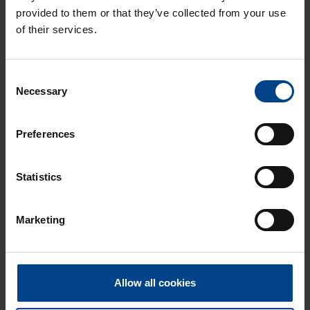
provided to them or that they’ve collected from your use
TUTUSTU KOKO RELEVALIKOIMAAN
of their services.
Consent
Necessary
Selection
Mistä voin ostaa?
Preferences
UTUn asennustarvikkeiden ja
komponenttien valikoiman löydät sinua
Statistics
lähimmästä sijaitsevasta
sähkötukkuliikkeestä. Poikkea paikan
päällä tai tilaa tukun verkkokaupasta.
Marketing
Allow all cookies
Kysy lisää UTUn myynnistä!