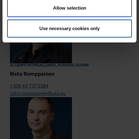
Allow selection
Use necessary cookies only
ALUEMYYNTIPÄÄLLIKKÖ, POHJOIS-SUOMI
Risto Romppainen
+358 40 737 5384
risto.romppainen@utu.eu