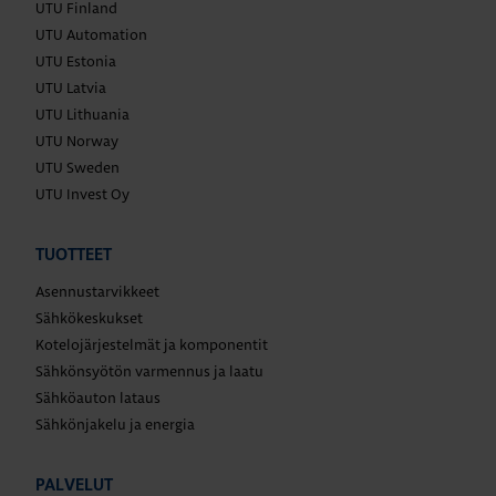
UTU Finland
UTU Automation
UTU Estonia
UTU Latvia
UTU Lithuania
UTU Norway
UTU Sweden
UTU Invest Oy
TUOTTEET
Asennustarvikkeet
Sähkökeskukset
Kotelojärjestelmät ja komponentit
Sähkönsyötön varmennus ja laatu
Sähköauton lataus
Sähkönjakelu ja energia
PALVELUT