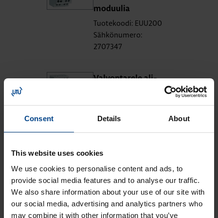
mo­duu­lia
Tuotekoodi: EUU200
Sähkönumero:
2707347
Val­von­ta­re­le ali­
jän./jän­ni­teik­ku­na
ja vai­he­jär­jes­tys
1-/3L+N 2 vaih­to­
Consent
Details
About
kos­ke­tin­ta
Tuotekoodi: EUM200
This website uses cookies
Sähkönumero:
2707350
We use cookies to personalise content and ads, to
provide social media features and to analyse our traffic.
We also share information about your use of our site with
our social media, advertising and analytics partners who
may combine it with other information that you’ve