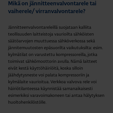
Mikä on jännitteenvalvontarele tai
vaiherele/ virranvalvontarele?
Jännitteenvalvontareleillä suojataan kalliita
teollisuuden laitteistoja vaurioilta sähköisten
säätöarvojen muuttuessa sähköverkossa sekä
jännitemuutosten epäsuorilta vaikutuksilta: esim.
kylmätilat on varustettu kompressoreilla, jotka
toimivat sähkömoottorin avulla. Nämä laitteet
eivät kestä käyttöhäiriöitä, koska silloin
jäähdytysneste voi palata kompressoriin ja
kylmälaite vaurioitua. Verkkoa valvova rele voi
häiriötilanteessa käynnistää samanaikaisesti
esimerkiksi varavoimakoneen tai antaa hälytyksen
huoltohenkilöstölle.