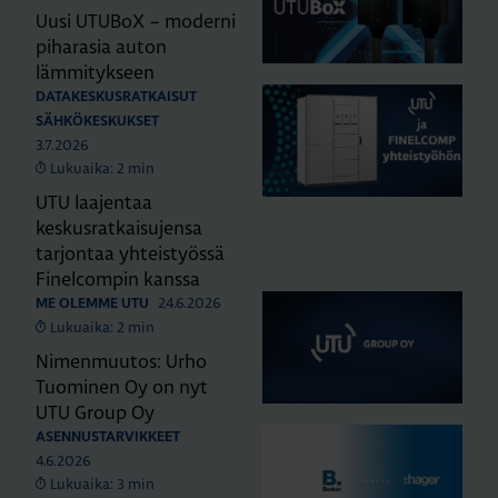
Uusi UTUBoX – moderni
piharasia auton
lämmitykseen
DATAKESKUSRATKAISUT
SÄHKÖKESKUKSET
3.7.2026
Lukuaika: 2 min
UTU laajentaa
keskusratkaisujensa
tarjontaa yhteistyössä
Finelcompin kanssa
24.6.2026
ME OLEMME UTU
Lukuaika: 2 min
Nimenmuutos: Urho
Tuominen Oy on nyt
UTU Group Oy
ASENNUSTARVIKKEET
4.6.2026
Lukuaika: 3 min