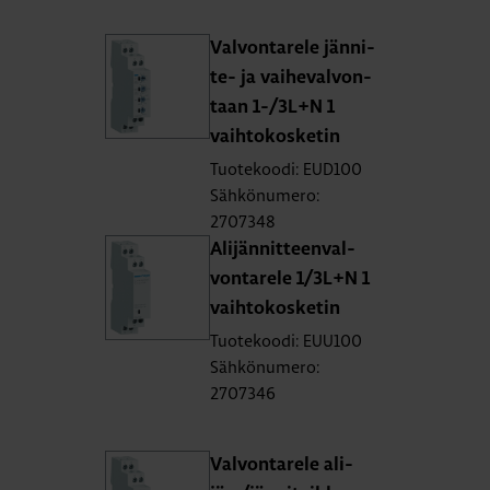
Val­von­ta­re­le jän­ni­
te- ja vai­he­val­von­
taan 1-/3L+N 1
vaih­to­kos­ke­tin
Tuotekoodi: EUD100
Sähkönumero:
2707348
Ali­jän­nit­teen­val­
von­ta­re­le 1/3L+N 1
vaih­to­kos­ke­tin
Tuotekoodi: EUU100
Sähkönumero:
2707346
Val­von­ta­re­le ali­