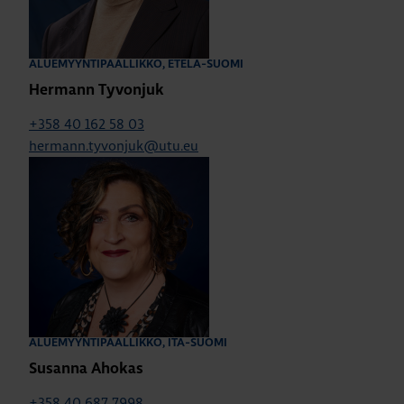
ALUEMYYNTIPÄÄLLIKKÖ, ETELÄ-SUOMI
Hermann Tyvonjuk
+358 40 162 58 03
hermann.tyvonjuk@utu.eu
ALUEMYYNTIPÄÄLLIKKÖ, ITÄ-SUOMI
Susanna Ahokas
+358 40 687 7998