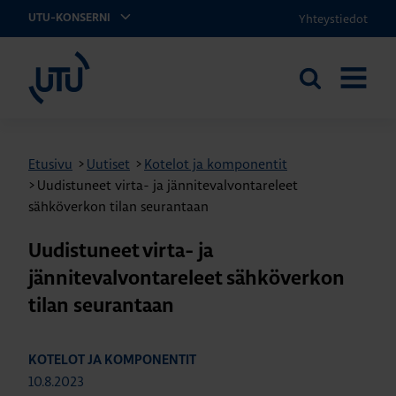
Yhteystiedot
UTU-KONSERNI
UTU
Etsi
AVAA
sivustolta
VALIKK
Etusivu
>
Uutiset
>
Kotelot ja komponentit
>
Uudistuneet virta- ja jännitevalvontareleet
sähköverkon tilan seurantaan
Uudistuneet virta- ja
jännitevalvontareleet sähköverkon
tilan seurantaan
KOTELOT JA KOMPONENTIT
10.8.2023