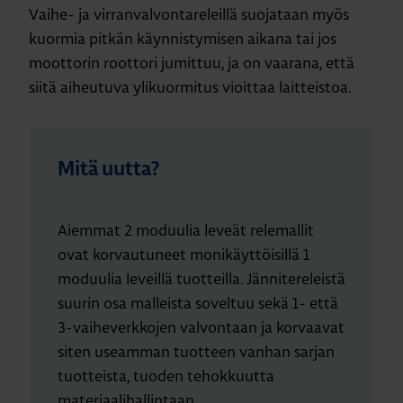
Vaihe- ja virranvalvontareleillä suojataan myös
kuormia pitkän käynnistymisen aikana tai jos
moottorin roottori jumittuu, ja on vaarana, että
siitä aiheutuva ylikuormitus vioittaa laitteistoa.
Mitä uutta?
Aiemmat 2 moduulia leveät relemallit
ovat korvautuneet monikäyttöisillä 1
moduulia leveillä tuotteilla. Jännitereleistä
suurin osa malleista soveltuu sekä 1- että
3-vaiheverkkojen valvontaan ja korvaavat
siten useamman tuotteen vanhan sarjan
tuotteista, tuoden tehokkuutta
materiaalihallintaan.