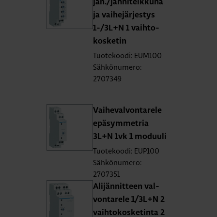
jän./jän­ni­teik­ku­na
ja vai­he­jär­jes­tys
1-/3L+N 1 vaih­to­
kos­ke­tin
Tuotekoodi: EUM100
Sähkönumero:
2707349
Vai­he­val­von­ta­re­le
epä­sym­met­ria
3L+N 1vk 1 mo­duu­li
Tuotekoodi: EUP100
Sähkönumero:
2707351
Ali­jän­nit­teen val­
von­ta­re­le 1/3L+N 2
vaih­to­kos­ke­tin­ta 2