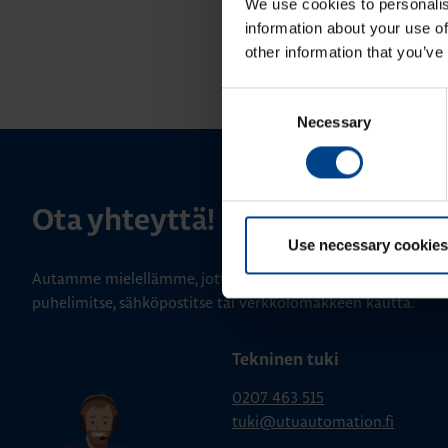
We use cookies to personalis
information about your use of
other information that you’ve
Consent
Necessary
Selection
Ota yhteyttä!
Use necessary cookies
Autamme mielellämme, jotta löydämme sinulle parhaan ratk
puhelimitse, sähköpostitse tai verkkolomakkeen kautta.
Tekninen tuki
0207 463 515
tuki@utuautomation.fi