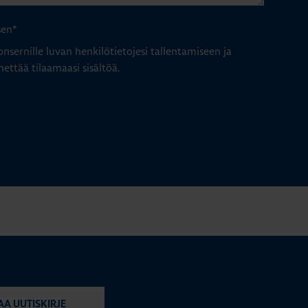
sen
*
nsernille luvan henkilötietojesi tallentamiseen ja
hettää tilaamaasi sisältöä.
AA UUTISKIRJE