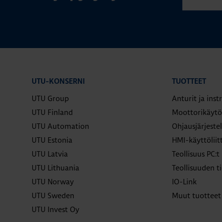
UTU-KONSERNI
TUOTTEET
UTU Group
Anturit ja ins
UTU Finland
Moottorikäytö
UTU Automation
Ohjausjärjeste
UTU Estonia
HMI-käyttölii
UTU Latvia
Teollisuus PC:t
UTU Lithuania
Teollisuuden ti
UTU Norway
IO-Link
UTU Sweden
Muut tuotteet
UTU Invest Oy