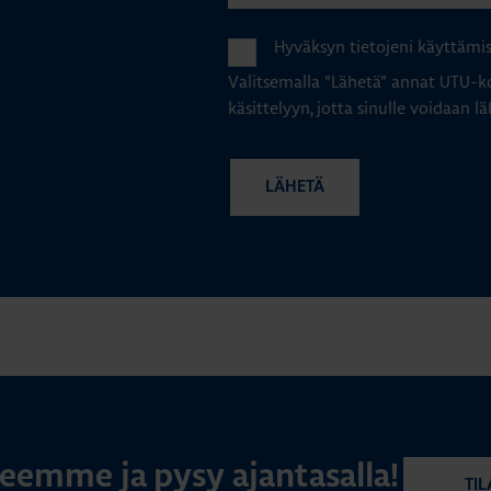
Hyväksyn tietojeni käyttämi
Valitsemalla "Lähetä" annat UTU-ko
käsittelyyn, jotta sinulle voidaan lä
rjeemme ja pysy ajantasalla!
TIL