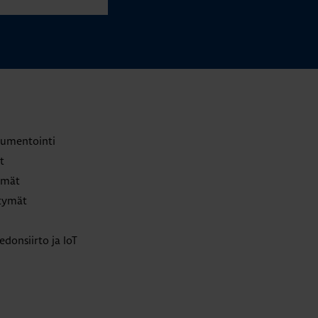
trumentointi
t
lmät
ttymät
edonsiirto ja IoT