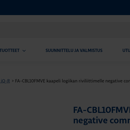
TUOTTEET
SUUNNITTELU JA VALMISTUS
UT
Avaa
alavalikko
 iQ-R
>
FA-CBL10FMVE kaapeli logiikan riviliittimelle negative 
FA-CBL10FMVE k
negative com