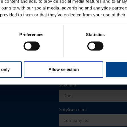
e content and ads, to provide social media features and to analy
 our site with our social media, advertising and analytics partn
KATSO LISÄÄ ARTIKKELEITA
 provided to them or that they’ve collected from your use of their
Preferences
Statistics
Etunimi
*
 only
Allow selection
aisun. Otathan yhtettä
Sukunimi
*
Yrityksen nimi