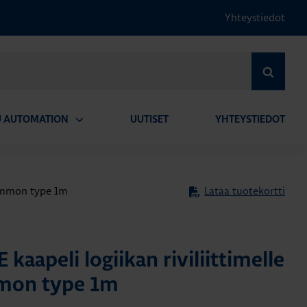
Yhteystiedot
HAE
U AUTOMATION
UUTISET
YHTEYSTIEDOT
Avaa
alavalikko
common type 1m
Lataa tuotekortti
aapeli logiikan riviliittimelle
mon type 1m