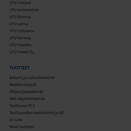
UTU Finland
UTU Automation
UTU Estonia
UTU Latvia
UTU Lithuania
UTU Norway
UTU Sweden
UTU Invest Oy
TUOTTEET
Anturit ja instrumentointi
Moottorikäytöt
Ohjausjärjestelmät
HMI-käyttöliittymät
Teollisuus PC:t
Teollisuuden tiedonsiirto ja IoT
IO-Link
Muut tuotteet