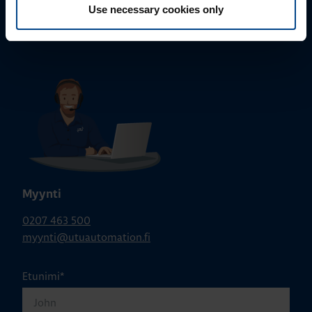
Use necessary cookies only
tuki@utuautomation.fi
Myynti
0207 463 500
myynti@utuautomation.fi
Etunimi
*