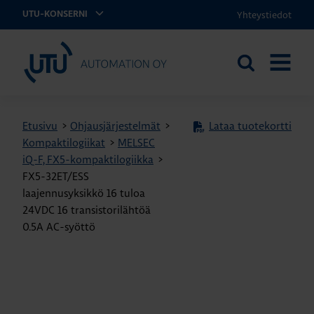
Yhteystiedot
UTU-KONSERNI
UTU Automation
Etsi
AVAA
sivustolta
VALIKK
Etusivu
>
Ohjausjärjestelmät
>
Lataa tuotekortti
Kompaktilogiikat
>
MELSEC
iQ-F, FX5-kompaktilogiikka
>
FX5-32ET/ESS
laajennusyksikkö 16 tuloa
24VDC 16 transistorilähtöä
0.5A AC-syöttö