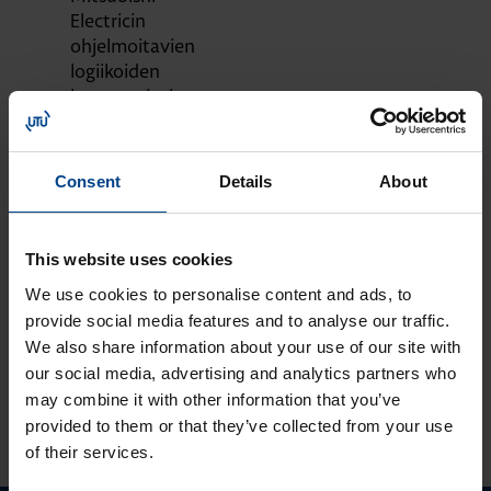
Electricin
ohjelmoitavien
logiikoiden
konvertointi
uusimpiin sarjoihin
MOOTTORIKÄYTÖT
OHJAUSJÄRJESTELMÄT
Consent
Details
About
12.9.2023
Lukuaika: 1 min
Tutustu ja ota
This website uses cookies
käyttöön:
We use cookies to personalise content and ads, to
MyMitsubishi web-
provide social media features and to analyse our traffic.
portaali
We also share information about your use of our site with
our social media, advertising and analytics partners who
may combine it with other information that you’ve
KATSO LISÄÄ ARTIKKELEITA
provided to them or that they’ve collected from your use
of their services.