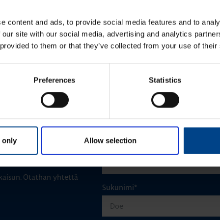
onvertointi uusimpiin
logiikoiden konvertointi uusimpiin
sarjoihin
e content and ads, to provide social media features and to analy
 our site with our social media, advertising and analytics partn
 provided to them or that they’ve collected from your use of their
KATSO LISÄÄ ARTIKKELEITA
Preferences
Statistics
 only
Allow selection
Etunimi
*
aisun. Otathan yhtettä
Sukunimi
*