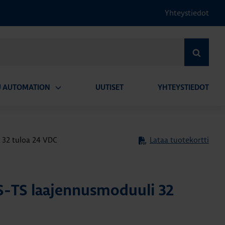
Yhteystiedot
HAE
U AUTOMATION
UUTISET
YHTEYSTIEDOT
Avaa
alavalikko
32 tuloa 24 VDC
Lataa tuotekortti
-TS laajennusmoduuli 32