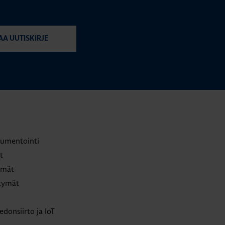
AA UUTISKIRJE
trumentointi
t
lmät
ttymät
edonsiirto ja IoT