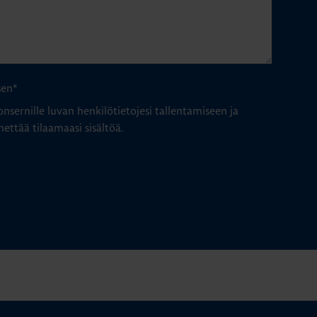
sen
*
nsernille luvan henkilötietojesi tallentamiseen ja
hettää tilaamaasi sisältöä.