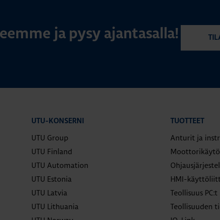
rjeemme ja pysy ajantasalla!
TIL
UTU-KONSERNI
TUOTTEET
UTU Group
Anturit ja ins
UTU Finland
Moottorikäytö
UTU Automation
Ohjausjärjeste
UTU Estonia
HMI-käyttölii
UTU Latvia
Teollisuus PC:t
UTU Lithuania
Teollisuuden ti