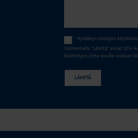
Hyväksyn tietojeni käyttämi
Valitsemalla "Lähetä" annat UTU-ko
käsittelyyn, jotta sinulle voidaan lä