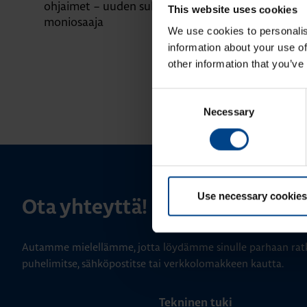
ohjaimet – uuden sukupolven
logiikoiden k
This website uses cookies
moniosaaja
sarjoihin
We use cookies to personalis
information about your use of
other information that you’ve
Consent
Necessary
Selection
Use necessary cookies
Ota yhteyttä!
Autamme mielellämme, jotta löydämme sinulle parhaan ratk
puhelimitse, sähköpostitse tai verkkolomakkeen kautta.
Tekninen tuki