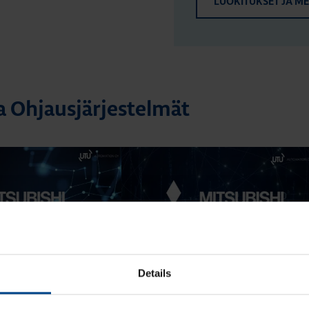
LUOKITUKSET JA M
a Ohjausjärjestelmät
21.11.2025
12.6.2024
ELMÄT
OHJAUSJÄRJESTELMÄT
Details
min
|
Lukuaika: 3 min
ectricin ohjelmoitavien
Mitsubishi Electricin ohjelmoitavien