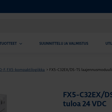
TUOTTEET
SUUNNITTELU JA VALMISTUS
UT
Avaa
alavalikko
Q-F, FX5-kompaktilogiikka
>
FX5-C32EX/DS-TS laajennusmoduuli 
FX5-C32EX/DS
tuloa 24 VDC