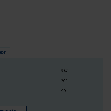
EOT
93.7
20.1
90