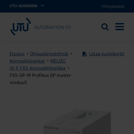
Yhteystiedot
UTU-KONSERNI
UTU Automation
Etsi
AVAA
sivustolta
VALIKK
Etusivu
>
Ohjausjärjestelmät
>
Lataa tuotekortti
Kompaktilogiikat
>
MELSEC
iQ-F, FX5-kompaktilogiikka
>
FX5-DP-M Profibus DP master-
moduuli