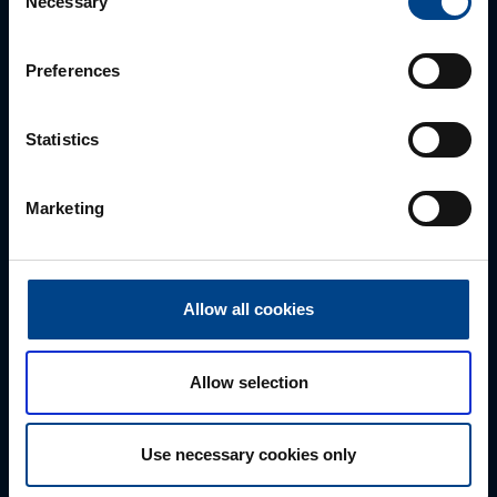
Necessary
Selection
parhaan ratkaisun. Otathan yhtettä puhelimitse,
sähköpostitse tai verkkolomakkeen kautta.
Preferences
Statistics
Marketing
Allow all cookies
Tekninen tuki
0207 463 515
Allow selection
tuki@utuautomation.fi
Use necessary cookies only