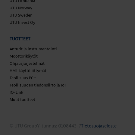
UTU Lithuania
UTU Norway
UTU Sweden
UTU Invest Oy
TUOTTEET
Anturit ja instrumentointi
Moottorikäytöt
Ohjausjärjestelmät
HMI-käyttöliittymät
Teollisuus PC:t
Teollisuuden tiedonsiirto ja IoT
IO-Link
Muut tuotteet
© UTU Group
Y-tunnus: 0108443-7
Tietosuojaseloste