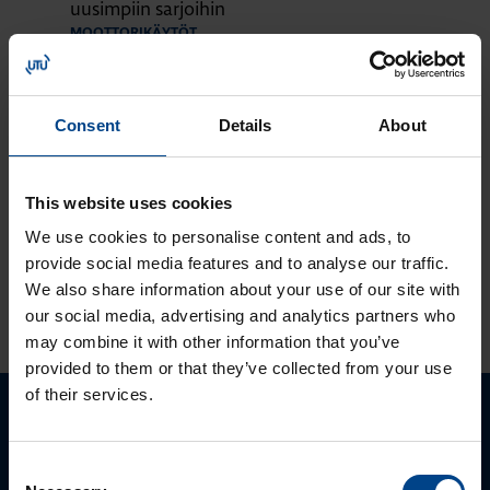
uusimpiin sarjoihin
MOOTTORIKÄYTÖT
OHJAUSJÄRJESTELMÄT
12.9.2023
Lukuaika: 1 min
Consent
Details
About
Tutustu ja ota
käyttöön:
MyMitsubishi web-
This website uses cookies
portaali
We use cookies to personalise content and ads, to
provide social media features and to analyse our traffic.
We also share information about your use of our site with
KATSO LISÄÄ ARTIKKELEITA
our social media, advertising and analytics partners who
may combine it with other information that you’ve
provided to them or that they’ve collected from your use
of their services.
Ota yhteyttä!
Consent
Autamme mielellämme, jotta löydämme sinulle