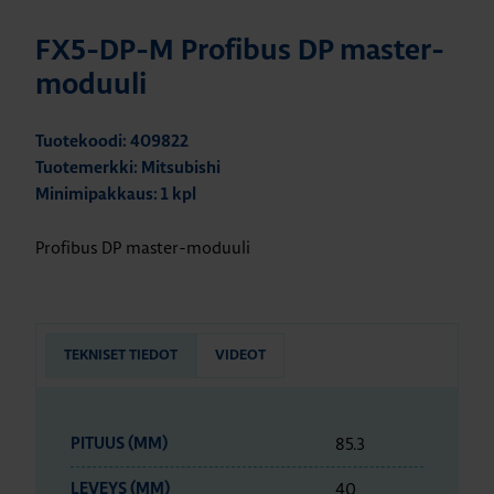
FX5-DP-M Profibus DP master-
moduuli
Tuotekoodi: 409822
Tuotemerkki: Mitsubishi
Minimipakkaus: 1 kpl
Profibus DP master-moduuli
TEKNISET TIEDOT
VIDEOT
85.3
PITUUS (MM)
40
LEVEYS (MM)