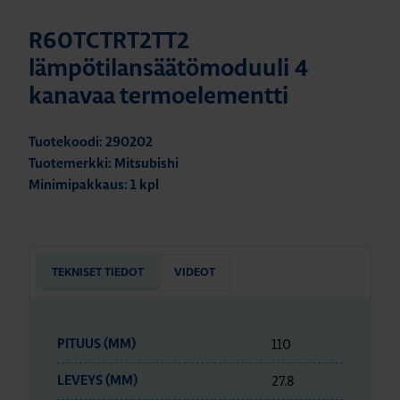
R60TCTRT2TT2
lämpötilansäätömoduuli 4
kanavaa termoelementti
Tuotekoodi: 290202
Tuotemerkki: Mitsubishi
Minimipakkaus: 1 kpl
TEKNISET TIEDOT
VIDEOT
110
PITUUS (MM)
27.8
LEVEYS (MM)