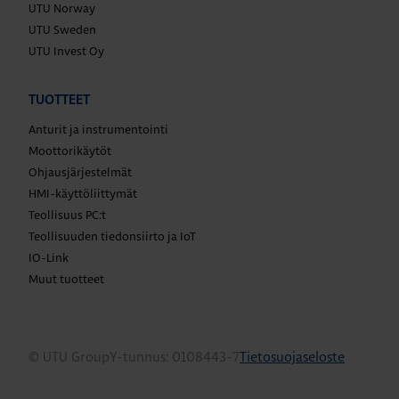
UTU Norway
UTU Sweden
UTU Invest Oy
TUOTTEET
Anturit ja instrumentointi
Moottorikäytöt
Ohjausjärjestelmät
HMI-käyttöliittymät
Teollisuus PC:t
Teollisuuden tiedonsiirto ja IoT
IO-Link
Muut tuotteet
© UTU Group
Y-tunnus: 0108443-7
Tietosuojaseloste