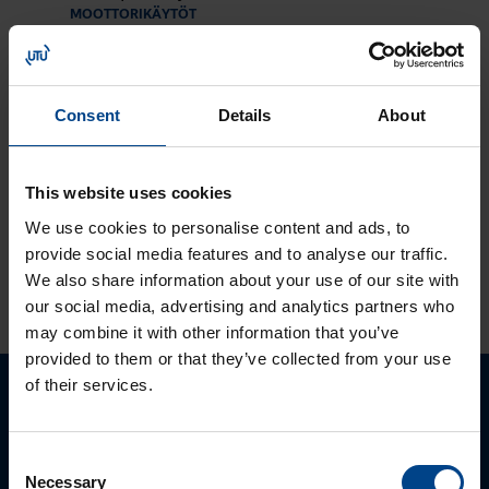
MOOTTORIKÄYTÖT
OHJAUSJÄRJESTELMÄT
12.9.2023
Lukuaika: 1 min
Consent
Details
About
Tutustu ja ota
käyttöön:
MyMitsubishi web-
portaali
This website uses cookies
We use cookies to personalise content and ads, to
provide social media features and to analyse our traffic.
We also share information about your use of our site with
KATSO LISÄÄ ARTIKKELEITA
our social media, advertising and analytics partners who
may combine it with other information that you’ve
provided to them or that they’ve collected from your use
of their services.
Ota yhteyttä!
Consent
Autamme mielellämme, jotta löydämme sinulle
Necessary
Selection