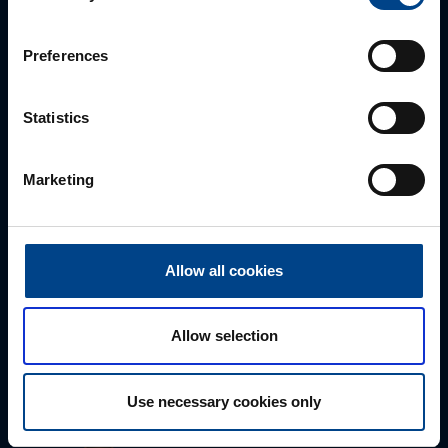
parhaan ratkaisun. Otathan yhtettä puhelimitse,
sähköpostitse tai verkkolomakkeen kautta.
Preferences
Statistics
Marketing
Allow all cookies
Tekninen tuki
0207 463 515
Allow selection
tuki@utuautomation.fi
Use necessary cookies only