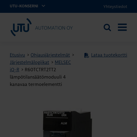
Yhteystiedot
UTU-KONSERNI
UTU Automation
Etsi
AVAA
sivustolta
VALIKK
Etusivu
>
Ohjausjärjestelmät
>
Lataa tuotekortti
Järjestelmälogiikat
>
MELSEC
iQ-R
>
R60TCTRT2TT2
lämpötilansäätömoduuli 4
kanavaa termoelementti