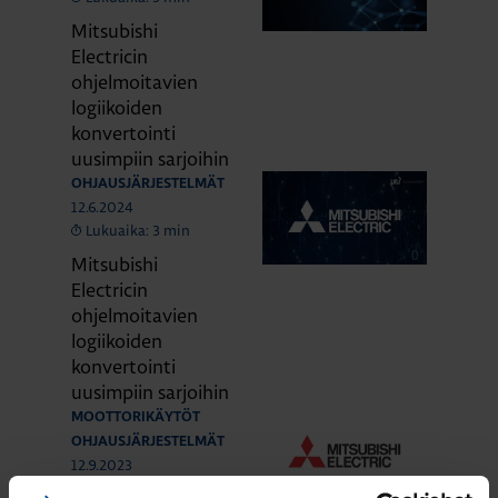
Mitsubishi
Electricin
ohjelmoitavien
logiikoiden
konvertointi
uusimpiin sarjoihin
OHJAUSJÄRJESTELMÄT
12.6.2024
Lukuaika: 3 min
Mitsubishi
Electricin
ohjelmoitavien
logiikoiden
konvertointi
uusimpiin sarjoihin
MOOTTORIKÄYTÖT
OHJAUSJÄRJESTELMÄT
12.9.2023
Lukuaika: 1 min