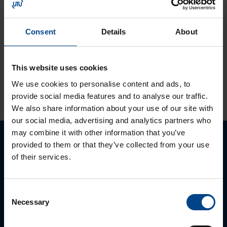
Tutustu ja ota
käyttöön:
Consent
Details
About
MyMitsubishi web-
portaali
This website uses cookies
We use cookies to personalise content and ads, to
KATSO LISÄÄ ARTIKKELEITA
provide social media features and to analyse our traffic.
We also share information about your use of our site with
our social media, advertising and analytics partners who
may combine it with other information that you’ve
provided to them or that they’ve collected from your use
Ota yhteyttä!
of their services.
Autamme mielellämme, jotta löydämme sinulle
parhaan ratkaisun. Otathan yhtettä puhelimitse,
Consent
sähköpostitse tai verkkolomakkeen kautta.
Necessary
Selection