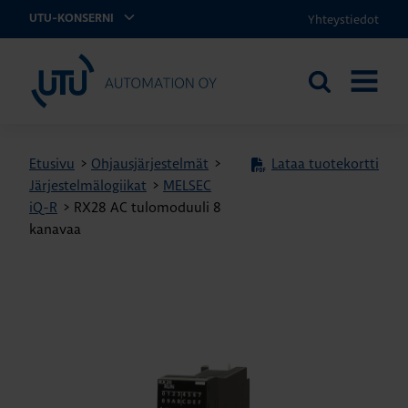
Yhteystiedot
UTU-KONSERNI
UTU Automation
Etsi
AVAA
sivustolta
VALIKK
Etusivu
>
Ohjausjärjestelmät
>
Lataa tuotekortti
Järjestelmälogiikat
>
MELSEC
iQ-R
>
RX28 AC tulomoduuli 8
kanavaa