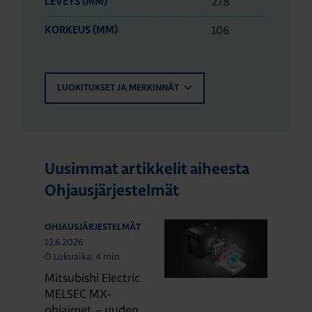
27.8
LEVEYS (MM)
106
KORKEUS (MM)
LUOKITUKSET JA MERKINNÄT
Uusimmat artikkelit aiheesta
Ohjausjärjestelmät
OHJAUSJÄRJESTELMÄT
12.6.2026
Lukuaika: 4 min
Mitsubishi Electric
MELSEC MX-
ohjaimet – uuden