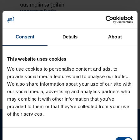
uusimpiin sarjoihin
MOOTTORIKÄYTÖT
OHJAUSJÄRJESTELMÄT
12.9.2023
Lukuaika: 1 min
Consent
Details
About
Tutustu ja ota
käyttöön:
MyMitsubishi web-
This website uses cookies
portaali
We use cookies to personalise content and ads, to
provide social media features and to analyse our traffic.
We also share information about your use of our site with
KATSO LISÄÄ ARTIKKELEITA
our social media, advertising and analytics partners who
may combine it with other information that you’ve
provided to them or that they’ve collected from your use
of their services.
Ota yhteyttä!
Consent