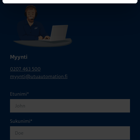
Myynti
0207 463 500
myynti@utuautomation.fi
Etunimi
*
Sukunimi
*