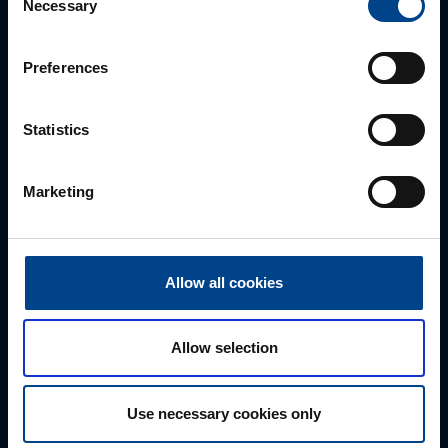
Necessary
Autamme mielellämme, jotta löydämme sinulle
Selection
parhaan ratkaisun. Otathan yhtettä puhelimitse,
sähköpostitse tai verkkolomakkeen kautta.
Preferences
Statistics
Marketing
Allow all cookies
Tekninen tuki
Allow selection
0207 463 515
tuki@utuautomation.fi
Use necessary cookies only