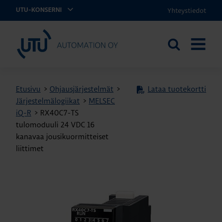
Yhteystiedot
UTU-KONSERNI
UTU Automation
Etsi
AVAA
sivustolta
VALIKK
Etusivu
>
Ohjausjärjestelmät
>
Lataa tuotekortti
Järjestelmälogiikat
>
MELSEC
iQ-R
>
RX40C7-TS
tulomoduuli 24 VDC 16
kanavaa jousikuormitteiset
liittimet