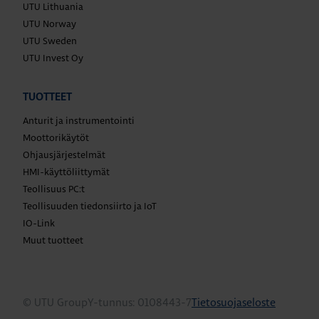
UTU Lithuania
UTU Norway
UTU Sweden
UTU Invest Oy
TUOTTEET
Anturit ja instrumentointi
Moottorikäytöt
Ohjausjärjestelmät
HMI-käyttöliittymät
Teollisuus PC:t
Teollisuuden tiedonsiirto ja IoT
IO-Link
Muut tuotteet
© UTU Group
Y-tunnus: 0108443-7
Tietosuojaseloste