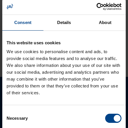
12.9.2023
Lukuaika: 1 min
Tutustu ja ota
käyttöön:
Consent
Details
About
MyMitsubishi web-
portaali
This website uses cookies
We use cookies to personalise content and ads, to
KATSO LISÄÄ ARTIKKELEITA
provide social media features and to analyse our traffic.
We also share information about your use of our site with
our social media, advertising and analytics partners who
may combine it with other information that you’ve
provided to them or that they’ve collected from your use
Ota yhteyttä!
of their services.
Autamme mielellämme, jotta löydämme sinulle
Consent
parhaan ratkaisun. Otathan yhtettä puhelimitse,
Necessary
Selection
sähköpostitse tai verkkolomakkeen kautta.