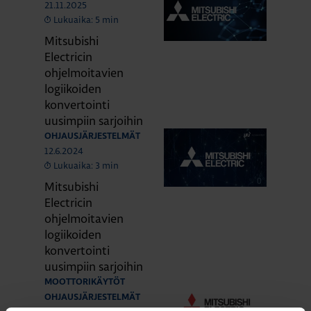
21.11.2025
Lukuaika: 5 min
Mitsubishi
Electricin
ohjelmoitavien
logiikoiden
konvertointi
uusimpiin sarjoihin
OHJAUSJÄRJESTELMÄT
12.6.2024
Lukuaika: 3 min
Mitsubishi
Electricin
ohjelmoitavien
logiikoiden
konvertointi
uusimpiin sarjoihin
MOOTTORIKÄYTÖT
OHJAUSJÄRJESTELMÄT