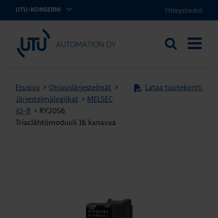
Yhteystiedot
UTU-KONSERNI
UTU Automation
Etsi
AVAA
sivustolta
VALIKK
Etusivu
>
Ohjausjärjestelmät
>
Lataa tuotekortti
Järjestelmälogiikat
>
MELSEC
iQ-R
>
RY20S6
Triaclähtömoduuli 16 kanavaa