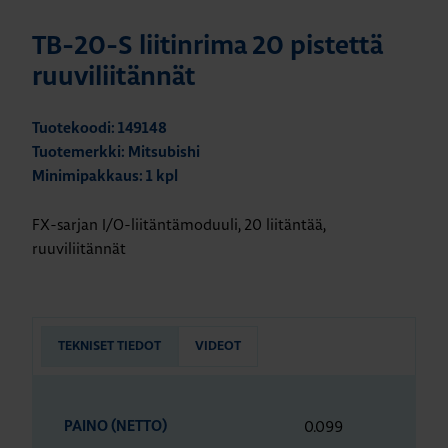
TB-20-S liitinrima 20 pistettä
ruuviliitännät
Tuotekoodi: 149148
Tuotemerkki: Mitsubishi
Minimipakkaus: 1 kpl
FX-sarjan I/O-liitäntämoduuli, 20 liitäntää,
ruuviliitännät
TEKNISET TIEDOT
VIDEOT
0.099
PAINO (NETTO)