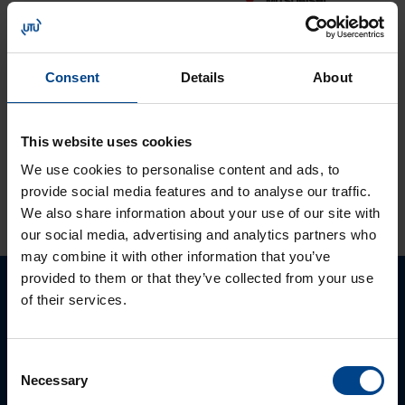
12.9.2023
Lukuaika: 1 min
Tutustu ja ota
Consent
Details
About
käyttöön:
MyMitsubishi web-
portaali
This website uses cookies
We use cookies to personalise content and ads, to
provide social media features and to analyse our traffic.
KATSO LISÄÄ ARTIKKELEITA
We also share information about your use of our site with
our social media, advertising and analytics partners who
may combine it with other information that you’ve
provided to them or that they’ve collected from your use
of their services.
Ota yhteyttä!
Autamme mielellämme, jotta löydämme sinulle
Consent
parhaan ratkaisun. Otathan yhtettä puhelimitse,
Necessary
Selection
sähköpostitse tai verkkolomakkeen kautta.