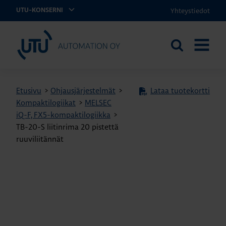
Yhteystiedot
UTU-KONSERNI
UTU Automation
Etsi
AVAA
sivustolta
VALIKK
Etusivu
>
Ohjausjärjestelmät
>
Lataa tuotekortti
Kompaktilogiikat
>
MELSEC
iQ-F, FX5-kompaktilogiikka
>
TB-20-S liitinrima 20 pistettä
ruuviliitännät