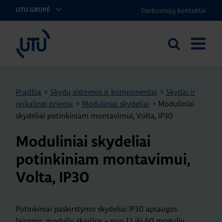
Darbuotojų kontaktai
UTU GRUPĖ
UTU Lithuania
Ieškoti
ATIDARY
svetainėje
MENIU
Pradžia
>
Skydų sistemos ir komponentai
>
Skydai ir
reikalingi priedai
>
Moduliniai skydeliai
>
Moduliniai
skydeliai potinkiniam montavimui, Volta, IP30
Moduliniai skydeliai
potinkiniam montavimui,
Volta, IP30
Potinkiniai paskirstymo skydeliai IP30 apsaugos
laipsnio, modulių skaičius – nuo 12 iki 60 modulių,