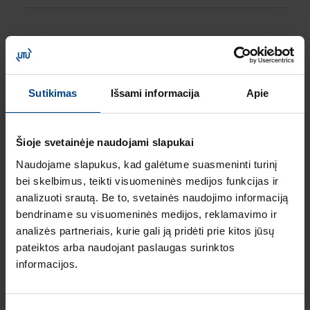
Skydeliai su perforuotomis
plastiko durimis, Volta
Sutikimas
Išsami informacija
Apie
Hybrid
Šioje svetainėje naudojami slapukai
Skydelis su perforuotomis plastiko
durimis, 2 mod., +2 mm, Volta
Naudojame slapukus, kad galėtume suasmeninti turinį
bei skelbimus, teikti visuomeninės medijos funkcijas ir
Hybrid
analizuoti srautą. Be to, svetainės naudojimo informaciją
Produkto kodas: VU602WWH
bendriname su visuomeninės medijos, reklamavimo ir
Skydelis su plastiko durimis, 3 mod.,
analizės partneriais, kurie gali ją pridėti prie kitos jūsų
+1mm, Volta Hybrid
pateiktos arba naudojant paslaugas surinktos
Produkto kodas: VU603WWH
informacijos.