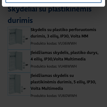
Skydeliai su plastikinėmis
durimis
Skydelis su plastiko perforuotomis
durimis, 3 eilių, IP30, Volta MM
Produkto kodas: VU36WWH
Įleidžiamas skydelis, plastiko durys,
4 eilių, IP30,Volta Multimedia
Produkto kodas: VU48WWH
Įleidžiamas skydelis su
plastikinėmis durimis, 5 eilių, IP30,
Volta Multimedia
Produkto kodas: VU60WWH