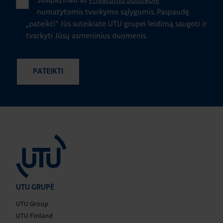
numatytomis tvarkymo sąlygomis.
Paspaudę
„pateikti" Jūs suteikiate UTU grupei leidimą saugoti ir
tvarkyti Jūsų asmeninius duomenis.
UTU GRUPĖ
UTU Group
UTU Finland