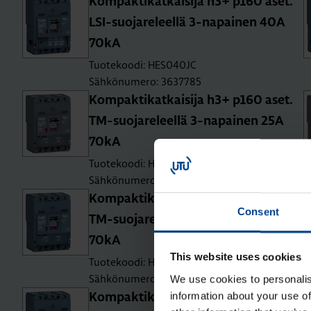
Kom­pak­ti­kat­kai­si­ja h3+ p160 aset.
LSI-suo­ja­re­leel­lä 3-na­pai­nen 40A
70kA
Tuotekoodi: HES040JC
Sähkönumero: 3637785
Kom­pak­ti­kat­kai­si­ja h3+ p160 aset.
TM-suo­ja­re­leel­lä 3-na­pai­nen 25A
70kA
Tuotekoodi: HES025DC
Sähkönumero: 3637771
Kom­pak­ti­kat­kai­si­ja h3+ p160 aset.
Consent
TM-suo­ja­re­leel­lä 3-na­pai­nen 80A
70kA
This website uses cookies
Tuotekoodi: HES080DC
Sähkönumero: 3637774
We use cookies to personalis
information about your use of
Kom­pak­ti­kat­kai­si­ja h3+ p160 aset.