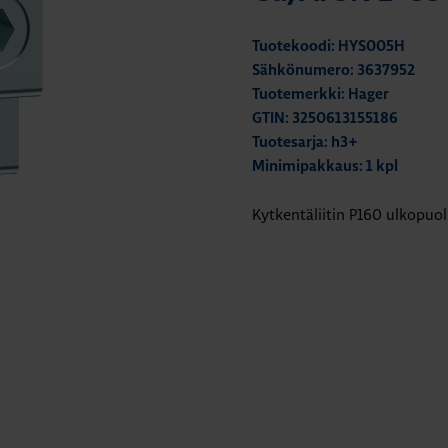
Tuotekoodi: HYS005H
Sähkönumero: 3637952
Tuotemerkki: Hager
GTIN: 3250613155186
Tuotesarja: h3+
Minimipakkaus: 1 kpl
Kytkentäliitin P160 ulkopu