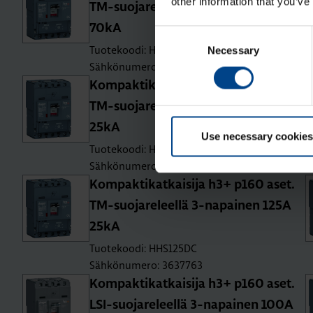
other information that you’ve
TM-suo­ja­re­leel­lä 3-na­pai­nen 160A
70kA
Consent
Tuotekoodi: HES160DC
Necessary
Selection
Sähkönumero: 3637777
Kom­pak­ti­kat­kai­si­ja h3+ p160 aset.
TM-suo­ja­re­leel­lä 3-na­pai­nen 63A
25kA
Use necessary cookies
Tuotekoodi: HHS063DC
Sähkönumero: 3637760
Kom­pak­ti­kat­kai­si­ja h3+ p160 aset.
TM-suo­ja­re­leel­lä 3-na­pai­nen 125A
25kA
Tuotekoodi: HHS125DC
Sähkönumero: 3637763
Kom­pak­ti­kat­kai­si­ja h3+ p160 aset.
LSI-suo­ja­re­leel­lä 3-na­pai­nen 100A