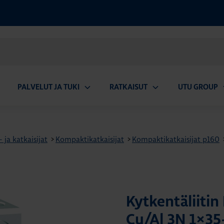
PALVELUT JA TUKI
RATKAISUT
UTU GROUP
aa
Avaa
Avaa
A
valikko
alavalikko
alavalikko
a
ja katkaisijat
>
Kompaktikatkaisijat
>
Kompaktikatkaisijat p160
Kytkentäliiti
Cu/Al 3N 1×3