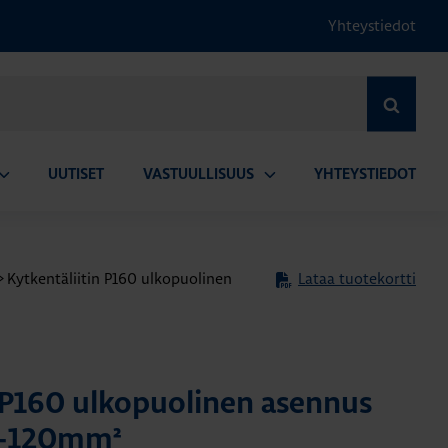
Yhteystiedot
HAE
UUTISET
VASTUULLISUUS
YHTEYSTIEDOT
vaa
Avaa
lavalikko
alavalikko
>
Kytkentäliitin P160 ulkopuolinen
Lataa tuotekortti
n P160 ulkopuolinen asennus
5-120mm²