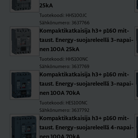
25kA
Tuotekoodi: HHS100JC
Sähkönumero: 3637766
Kom­pak­ti­kat­kai­si­ja h3+ p160 mit­
taust. Ener­gy-suo­ja­re­leel­lä 3-na­pai­
nen 100A 25kA
Tuotekoodi: HHS100NC
Sähkönumero: 3637769
Kom­pak­ti­kat­kai­si­ja h3+ p160 mit­
taust. Ener­gy-suo­ja­re­leel­lä 3-na­pai­
nen 100A 70kA
Tuotekoodi: HES100NC
Sähkönumero: 3637792
Kom­pak­ti­kat­kai­si­ja h3+ p160 mit­
taust. Ener­gy-suo­ja­re­leel­lä 4-na­pai­
nen 100A 70kA