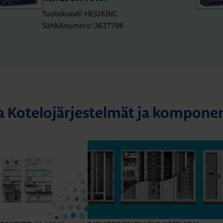
Tuotekoodi: HES161NC
Sähkönumero: 3637796
a Kotelojärjestelmät ja komponen