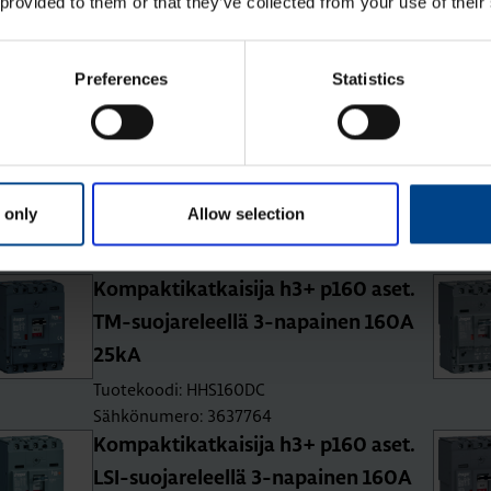
 provided to them or that they’ve collected from your use of their
TM-suo­ja­re­leel­lä 3-na­pai­nen 25A
25kA
Tuotekoodi: HHS025DC
Preferences
Statistics
Sähkönumero: 3637758
Kom­pak­ti­kat­kai­si­ja h3+ p160 aset.
TM-suo­ja­re­leel­lä 3-na­pai­nen 80A
25kA
 only
Allow selection
Tuotekoodi: HHS080DC
Sähkönumero: 3637761
Kom­pak­ti­kat­kai­si­ja h3+ p160 aset.
TM-suo­ja­re­leel­lä 3-na­pai­nen 160A
25kA
Tuotekoodi: HHS160DC
Sähkönumero: 3637764
Kom­pak­ti­kat­kai­si­ja h3+ p160 aset.
LSI-suo­ja­re­leel­lä 3-na­pai­nen 160A