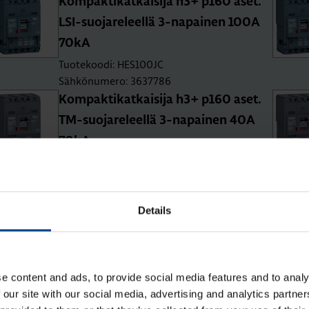
Kom­pak­ti­kat­kai­si­ja h3+ p160 aset.
LSI-suo­ja­re­leel­lä 3-na­pai­nen 100A
70kA
Tuotekoodi: HES100JC
Sähkönumero: 3637786
Kom­pak­ti­kat­kai­si­ja h3+ p160 aset.
TM-suo­ja­re­leel­lä 3-na­pai­nen 40A
70kA
Tuotekoodi: HES040DC
Sähkönumero: 3637772
Kom­pak­ti­kat­kai­si­ja h3+ p160 aset.
Details
TM-suo­ja­re­leel­lä 3-na­pai­nen 100A
70kA
Tuotekoodi: HES100DC
Sähkönumero: 3637775
e content and ads, to provide social media features and to analy
 our site with our social media, advertising and analytics partn
Kom­pak­ti­kat­kai­si­ja h3+ p160 aset.