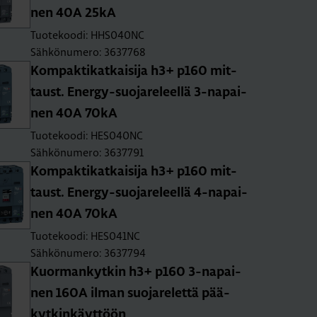
nen 40A 25kA
Tuotekoodi: HHS040NC
Sähkönumero: 3637768
Kom­pak­ti­kat­kai­si­ja h3+ p160 mit­
taust. Ener­gy-suo­ja­re­leel­lä 3-na­pai­
nen 40A 70kA
Tuotekoodi: HES040NC
Sähkönumero: 3637791
Kom­pak­ti­kat­kai­si­ja h3+ p160 mit­
taust. Ener­gy-suo­ja­re­leel­lä 4-na­pai­
nen 40A 70kA
Tuotekoodi: HES041NC
Sähkönumero: 3637794
Kuor­man­kyt­kin h3+ p160 3-na­pai­
nen 160A ilman suo­ja­re­let­tä pää­
kyt­kin­käyt­töön