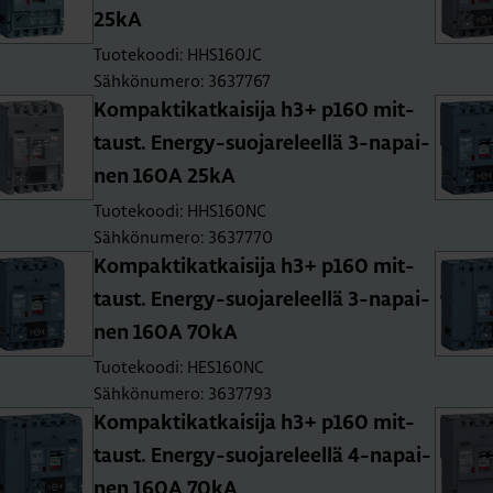
25kA
Tuotekoodi: HHS160JC
Sähkönumero: 3637767
Kom­pak­ti­kat­kai­si­ja h3+ p160 mit­
taust. Ener­gy-suo­ja­re­leel­lä 3-na­pai­
nen 160A 25kA
Tuotekoodi: HHS160NC
Sähkönumero: 3637770
Kom­pak­ti­kat­kai­si­ja h3+ p160 mit­
taust. Ener­gy-suo­ja­re­leel­lä 3-na­pai­
nen 160A 70kA
Tuotekoodi: HES160NC
Sähkönumero: 3637793
Kom­pak­ti­kat­kai­si­ja h3+ p160 mit­
taust. Ener­gy-suo­ja­re­leel­lä 4-na­pai­
nen 160A 70kA