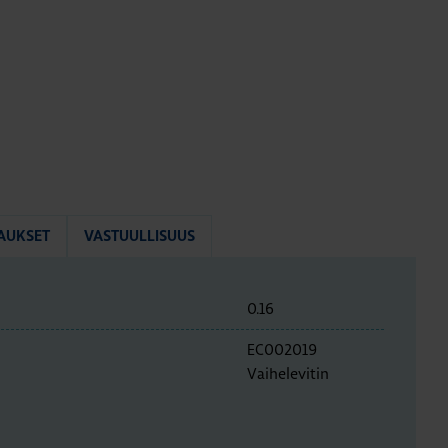
AUKSET
VASTUULLISUUS
0.16
EC002019
Vaihelevitin