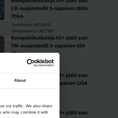
Kom­pak­ti­kat­kai­si­ja h3+ p160 aset.
LSI-suo­ja­re­leel­lä 3-na­pai­nen 160A
70kA
Tuotekoodi: HES160JC
Sähkönumero: 3637787
Kom­pak­ti­kat­kai­si­ja h3+ p160 aset.
TM-suo­ja­re­leel­lä 3-na­pai­nen 63A
70kA
Tuotekoodi: HES063DC
Sähkönumero: 3637773
Kom­pak­ti­kat­kai­si­ja h3+ p160 aset.
About
TM-suo­ja­re­leel­lä 3-na­pai­nen 125A
70kA
Tuotekoodi: HES125DC
Sähkönumero: 3637776
se our traffic. We also share
ers who may combine it with
Kom­pak­ti­kat­kai­si­ja h3+ p160 aset.