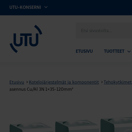
UTU-KONSERNI
UTU
Etsi
sivustolta
ETUSIVU
TUOTTEET
Av
ala
Etusivu
>
Kotelojärjestelmät ja komponentit
>
Tehokytkimet- 
asennus Cu/Al 3N 1×35-120mm²