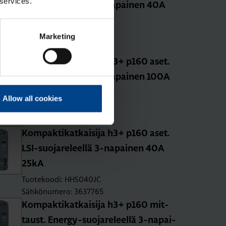
 services.
TM-suo­ja­re­leel­lä 3-na­pai­nen 40A
25kA
Tuotekoodi: HHS040DC
Marketing
Sähkönumero: 3637759
Kom­pak­ti­kat­kai­si­ja h3+ p160 aset.
TM-suo­ja­re­leel­lä 3-na­pai­nen 100A
25kA
Allow all cookies
Tuotekoodi: HHS100DC
Sähkönumero: 3637762
Kom­pak­ti­kat­kai­si­ja h3+ p160 aset.
LSI-suo­ja­re­leel­lä 3-na­pai­nen 40A
25kA
Tuotekoodi: HHS040JC
Sähkönumero: 3637765
Kom­pak­ti­kat­kai­si­ja h3+ p160 mit­
taust. Ener­gy-suo­ja­re­leel­lä 3-na­pai­